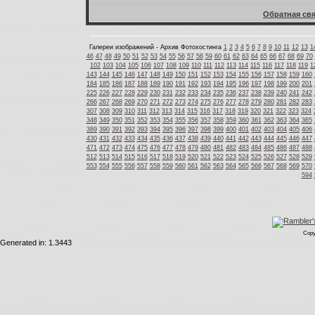
Обратная свя
Галереи изображений - Архив Фотохостинга
1
2
3
4
5
6
7
8
9
10
11
12
13
1
46
47
48
49
50
51
52
53
54
55
56
57
58
59
60
61
62
63
64
65
66
67
68
69
70
102
103
104
105
106
107
108
109
110
111
112
113
114
115
116
117
118
119
1
143
144
145
146
147
148
149
150
151
152
153
154
155
156
157
158
159
160
184
185
186
187
188
189
190
191
192
193
194
195
196
197
198
199
200
201
225
226
227
228
229
230
231
232
233
234
235
236
237
238
239
240
241
242
266
267
268
269
270
271
272
273
274
275
276
277
278
279
280
281
282
283
307
308
309
310
311
312
313
314
315
316
317
318
319
320
321
322
323
324
348
349
350
351
352
353
354
355
356
357
358
359
360
361
362
363
364
365
389
390
391
392
393
394
395
396
397
398
399
400
401
402
403
404
405
406
430
431
432
433
434
435
436
437
438
439
440
441
442
443
444
445
446
447
471
472
473
474
475
476
477
478
479
480
481
482
483
484
485
486
487
488
512
513
514
515
516
517
518
519
520
521
522
523
524
525
526
527
528
529
553
554
555
556
557
558
559
560
561
562
563
564
565
566
567
568
569
570
594
Copy
Generated in: 1.3443