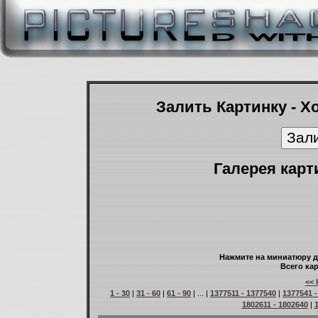
Залить Картинку - Х
Галерея карт
Нажмите на миниатюру д
Всего кар
<< 
1 - 30
|
31 - 60
|
61 - 90
| ... |
1377511 - 1377540
|
1377541 -
1802611 - 1802640
|