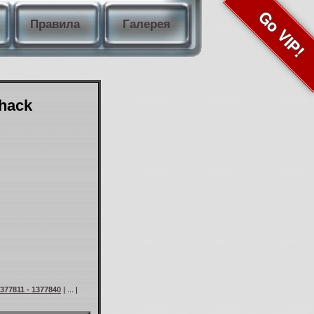
Go VIP!
Правила
Галерея
Shack
377811 - 1377840
| ... |