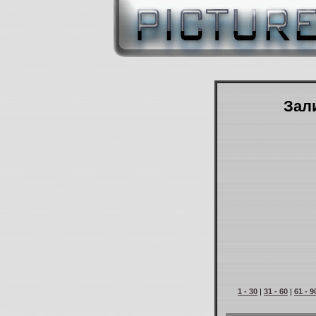
Зали
1 - 30
|
31 - 60
|
61 - 9