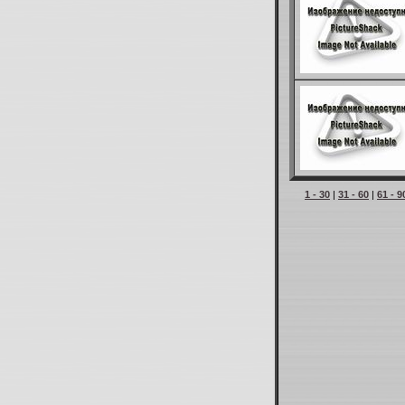
1 - 30
|
31 - 60
|
61 - 9