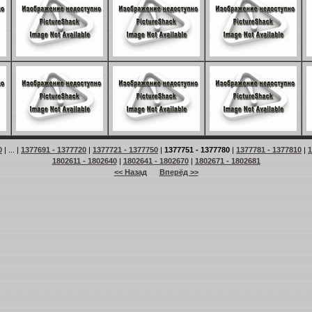
0
| ... |
1377691 - 1377720
|
1377721 - 1377750
|
1377751 - 1377780
|
1377781 - 1377810
|
1
1802611 - 1802640
|
1802641 - 1802670
|
1802671 - 1802681
<< Назад
Вперёд >>