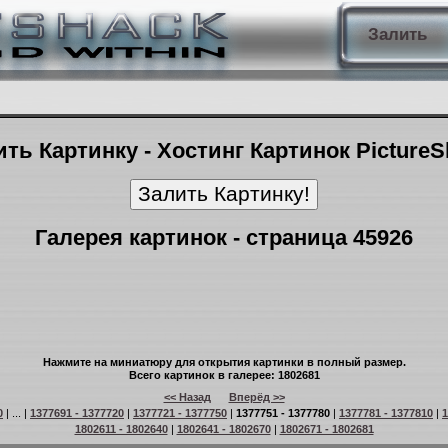
Залить
ть Картинку - Хостинг Картинок Picture
Галерея картинок - страница 45926
Нажмите на миниатюру для открытия картинки в полный размер.
Всего картинок в галерее: 1802681
<< Назад
Вперёд >>
0
| ... |
1377691 - 1377720
|
1377721 - 1377750
|
1377751 - 1377780
|
1377781 - 1377810
|
1
1802611 - 1802640
|
1802641 - 1802670
|
1802671 - 1802681