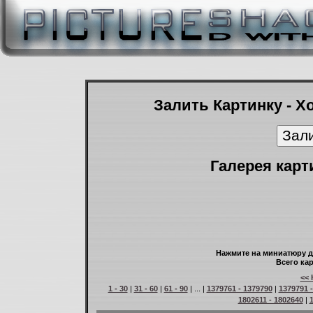
Залить Картинку - Х
Галерея карт
Нажмите на миниатюру д
Всего кар
<< 
1 - 30
|
31 - 60
|
61 - 90
| ... |
1379761 - 1379790
|
1379791 
1802611 - 1802640
|