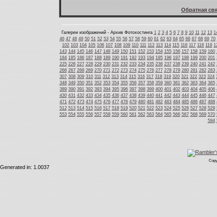
Обратная свя
Галереи изображений - Архив Фотохостинга
1
2
3
4
5
6
7
8
9
10
11
12
13
1
46
47
48
49
50
51
52
53
54
55
56
57
58
59
60
61
62
63
64
65
66
67
68
69
70
102
103
104
105
106
107
108
109
110
111
112
113
114
115
116
117
118
119
1
143
144
145
146
147
148
149
150
151
152
153
154
155
156
157
158
159
160
184
185
186
187
188
189
190
191
192
193
194
195
196
197
198
199
200
201
225
226
227
228
229
230
231
232
233
234
235
236
237
238
239
240
241
242
266
267
268
269
270
271
272
273
274
275
276
277
278
279
280
281
282
283
307
308
309
310
311
312
313
314
315
316
317
318
319
320
321
322
323
324
348
349
350
351
352
353
354
355
356
357
358
359
360
361
362
363
364
365
389
390
391
392
393
394
395
396
397
398
399
400
401
402
403
404
405
406
430
431
432
433
434
435
436
437
438
439
440
441
442
443
444
445
446
447
471
472
473
474
475
476
477
478
479
480
481
482
483
484
485
486
487
488
512
513
514
515
516
517
518
519
520
521
522
523
524
525
526
527
528
529
553
554
555
556
557
558
559
560
561
562
563
564
565
566
567
568
569
570
594
Copy
Generated in: 1.0037