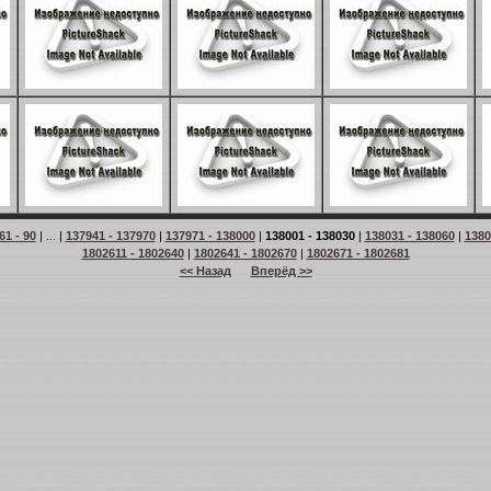
61 - 90
| ... |
137941 - 137970
|
137971 - 138000
|
138001 - 138030
|
138031 - 138060
|
1380
1802611 - 1802640
|
1802641 - 1802670
|
1802671 - 1802681
<< Назад
Вперёд >>