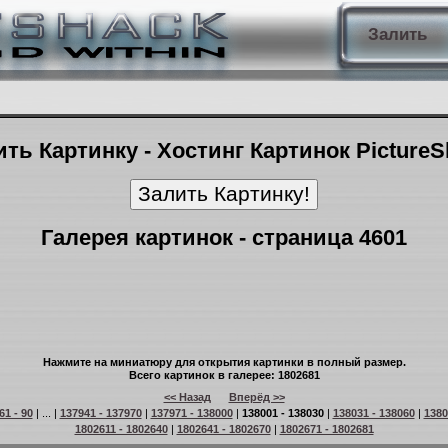
Залить
ть Картинку - Хостинг Картинок Picture
Галерея картинок - страница 4601
Нажмите на миниатюру для открытия картинки в полный размер.
Всего картинок в галерее: 1802681
<< Назад
Вперёд >>
61 - 90
| ... |
137941 - 137970
|
137971 - 138000
|
138001 - 138030
|
138031 - 138060
|
1380
1802611 - 1802640
|
1802641 - 1802670
|
1802671 - 1802681