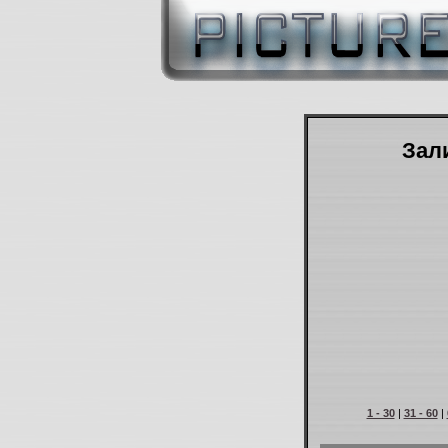
Зали
1 - 30
|
31 - 60
|