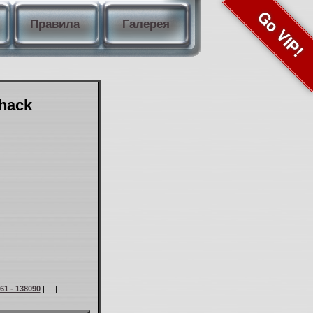
Go VIP!
Правила
Галерея
Shack
61 - 138090
| ... |