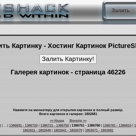
Залить
ть Картинку - Хостинг Картинок Picture
Галерея картинок - страница 46226
Нажмите на миниатюру для открытия картинки в полный размер.
Всего картинок в галерее: 1802681
<< Назад
Вперёд >>
0
| ... |
1386691 - 1386720
|
1386721 - 1386750
|
1386751 - 1386780
|
1386781 - 1386810
|
1
1802611 - 1802640
|
1802641 - 1802670
|
1802671 - 1802681