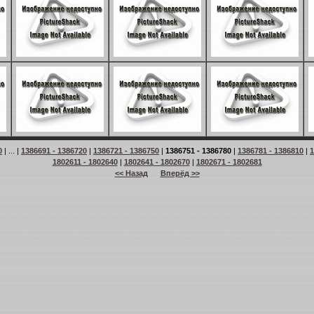
0
| ... |
1386691 - 1386720
|
1386721 - 1386750
|
1386751 - 1386780
|
1386781 - 1386810
|
1
1802611 - 1802640
|
1802641 - 1802670
|
1802671 - 1802681
<< Назад
Вперёд >>