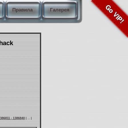
Go VIP!
Правила
Галерея
Shack
386811 - 1386840
| ... |