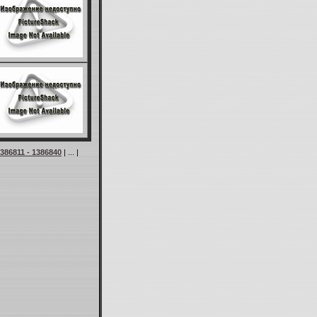
386811 - 1386840
| ... |