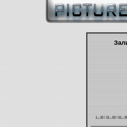
Зали
1 - 30
|
31 - 60
|
61 - 9