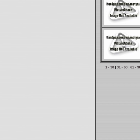
1 - 30
|
31 - 60
|
61 - 9