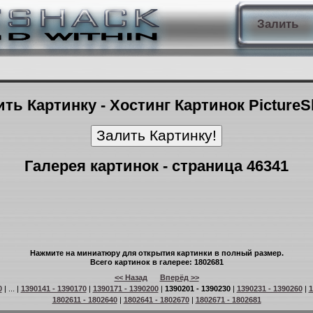
Залить
ть Картинку - Хостинг Картинок Picture
Галерея картинок - страница 46341
Нажмите на миниатюру для открытия картинки в полный размер.
Всего картинок в галерее: 1802681
<< Назад
Вперёд >>
0
| ... |
1390141 - 1390170
|
1390171 - 1390200
|
1390201 - 1390230
|
1390231 - 1390260
|
1
1802611 - 1802640
|
1802641 - 1802670
|
1802671 - 1802681