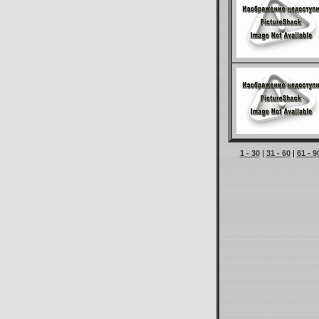
1 - 30
|
31 - 60
|
61 - 9