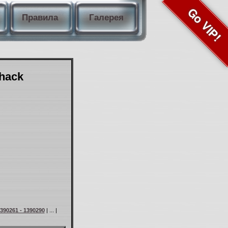
Go VIP!
Правила
Галерея
Shack
390261 - 1390290
| ... |