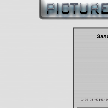
Зали
1 - 30
|
31 - 60
|
61 - 9