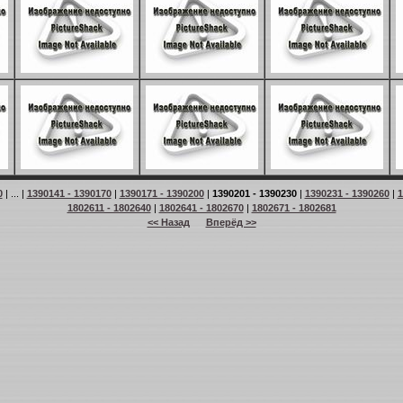
0
| ... |
1390141 - 1390170
|
1390171 - 1390200
|
1390201 - 1390230
|
1390231 - 1390260
|
1
1802611 - 1802640
|
1802641 - 1802670
|
1802671 - 1802681
<< Назад
Вперёд >>