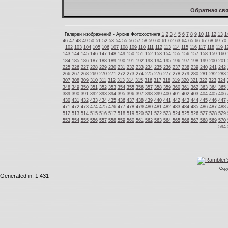
Обратная свя
Галереи изображений - Архив Фотохостинга
1
2
3
4
5
6
7
8
9
10
11
12
13
1
46
47
48
49
50
51
52
53
54
55
56
57
58
59
60
61
62
63
64
65
66
67
68
69
70
102
103
104
105
106
107
108
109
110
111
112
113
114
115
116
117
118
119
1
143
144
145
146
147
148
149
150
151
152
153
154
155
156
157
158
159
160
184
185
186
187
188
189
190
191
192
193
194
195
196
197
198
199
200
201
225
226
227
228
229
230
231
232
233
234
235
236
237
238
239
240
241
242
266
267
268
269
270
271
272
273
274
275
276
277
278
279
280
281
282
283
307
308
309
310
311
312
313
314
315
316
317
318
319
320
321
322
323
324
348
349
350
351
352
353
354
355
356
357
358
359
360
361
362
363
364
365
389
390
391
392
393
394
395
396
397
398
399
400
401
402
403
404
405
406
430
431
432
433
434
435
436
437
438
439
440
441
442
443
444
445
446
447
471
472
473
474
475
476
477
478
479
480
481
482
483
484
485
486
487
488
512
513
514
515
516
517
518
519
520
521
522
523
524
525
526
527
528
529
553
554
555
556
557
558
559
560
561
562
563
564
565
566
567
568
569
570
594
Copy
Generated in: 1.431