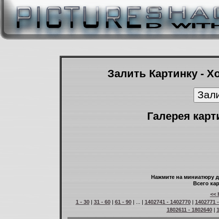
Залить Картинку - Х
Галерея карт
Нажмите на миниатюру д
Всего кар
<< 
1 - 30
|
31 - 60
|
61 - 90
| ... |
1402741 - 1402770
|
1402771 
1802611 - 1802640
|