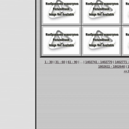
1 - 30
|
31 - 60
|
61 - 90
| ... |
1402741 - 1402770
|
1402771 
1802611 - 1802640
|
<< 