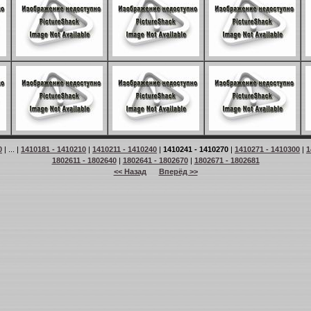
0
| ... |
1410181 - 1410210
|
1410211 - 1410240
|
1410241 - 1410270
|
1410271 - 1410300
|
1
1802611 - 1802640
|
1802641 - 1802670
|
1802671 - 1802681
<< Назад
Вперёд >>