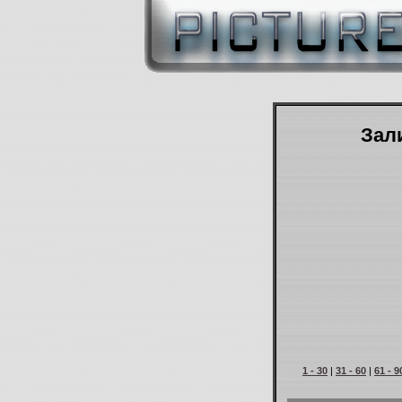
Зали
1 - 30
|
31 - 60
|
61 - 9