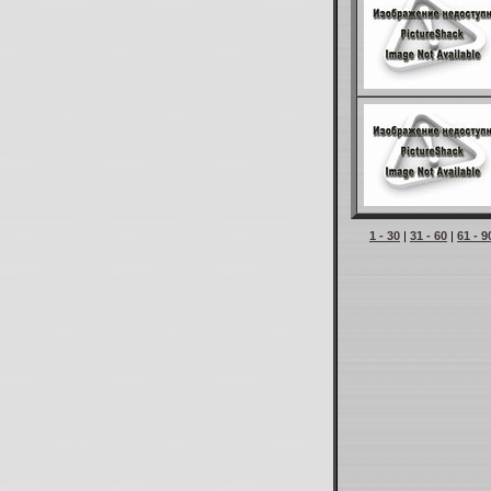
1 - 30
|
31 - 60
|
61 - 9