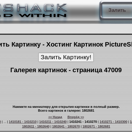
Залить
ть Картинку - Хостинг Картинок Picture
Галерея картинок - страница 47009
Нажмите на миниатюру для открытия картинки в полный размер.
Всего картинок в галерее: 1802681
<< Назад
Вперёд >>
0
| ... |
1410181 - 1410210
|
1410211 - 1410240
|
1410241 - 1410270
|
1410271 - 1410300
|
1
1802611 - 1802640
|
1802641 - 1802670
|
1802671 - 1802681