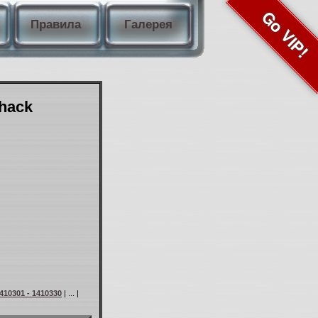
Go VIP!
Правила
Галерея
Shack
410301 - 1410330
| ... |