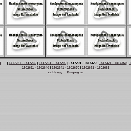
0
| ... |
1417231 - 1417260
|
1417261 - 1417290
|
1417291 - 1417320
|
1417321 - 1417350
|
1
1802611 - 1802640
|
1802641 - 1802670
|
1802671 - 1802681
<< Назад
Вперёд >>