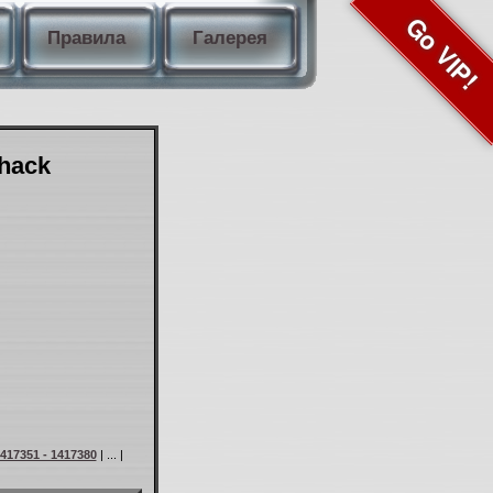
Go VIP!
Правила
Галерея
Shack
417351 - 1417380
| ... |