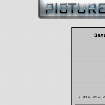
Зали
1 - 30
|
31 - 60
|
61 - 9