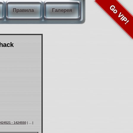
Go VIP!
Правила
Галерея
Shack
424521 - 1424550
| ... |