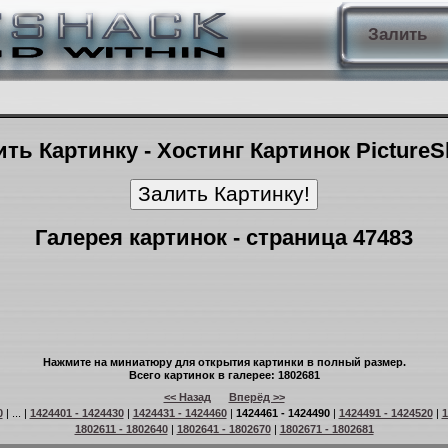
Залить
ть Картинку - Хостинг Картинок Picture
Галерея картинок - страница 47483
Нажмите на миниатюру для открытия картинки в полный размер.
Всего картинок в галерее: 1802681
<< Назад
Вперёд >>
0
| ... |
1424401 - 1424430
|
1424431 - 1424460
|
1424461 - 1424490
|
1424491 - 1424520
|
1
1802611 - 1802640
|
1802641 - 1802670
|
1802671 - 1802681