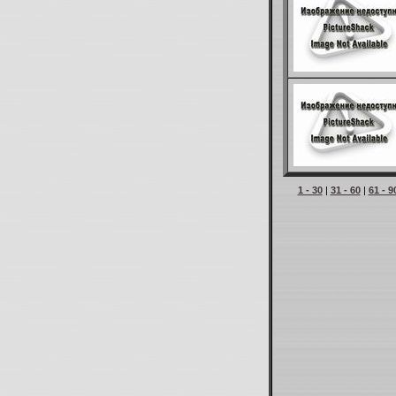
1 - 30
|
31 - 60
|
61 - 9