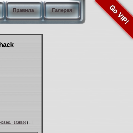
Go VIP!
Правила
Галерея
Shack
425361 - 1425390
| ... |