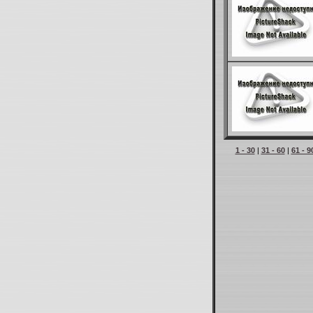
1 - 30
|
31 - 60
|
61 - 9