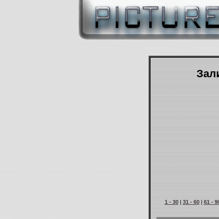
Зали
1 - 30
|
31 - 60
|
61 - 9