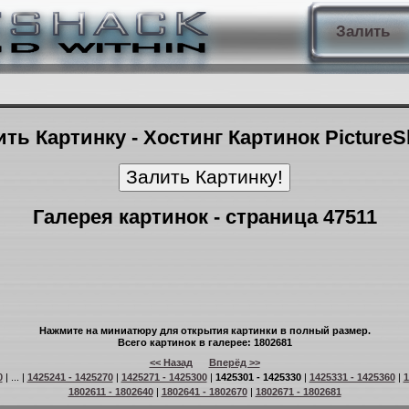
Залить
ть Картинку - Хостинг Картинок Picture
Галерея картинок - страница 47511
Нажмите на миниатюру для открытия картинки в полный размер.
Всего картинок в галерее: 1802681
<< Назад
Вперёд >>
0
| ... |
1425241 - 1425270
|
1425271 - 1425300
|
1425301 - 1425330
|
1425331 - 1425360
|
1
1802611 - 1802640
|
1802641 - 1802670
|
1802671 - 1802681