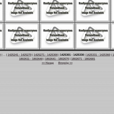
0
| ... |
1425241 - 1425270
|
1425271 - 1425300
|
1425301 - 1425330
|
1425331 - 1425360
|
1
1802611 - 1802640
|
1802641 - 1802670
|
1802671 - 1802681
<< Назад
Вперёд >>