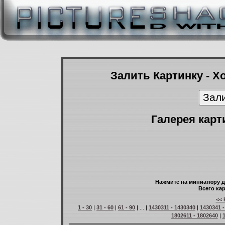
Залить Картинку - Х
Галерея карт
Нажмите на миниатюру д
Всего кар
<< 
1 - 30
|
31 - 60
|
61 - 90
| ... |
1430311 - 1430340
|
1430341 -
1802611 - 1802640
|