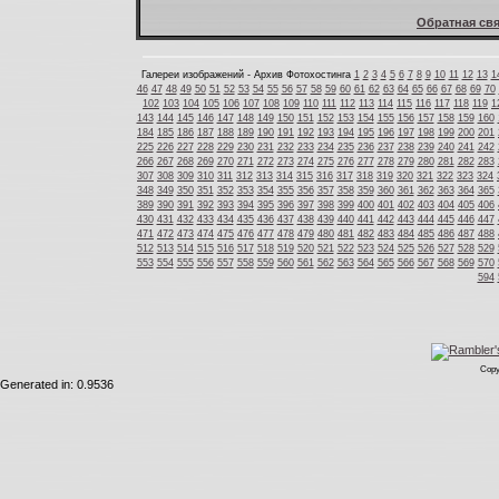
Обратная свя
Галереи изображений - Архив Фотохостинга
1
2
3
4
5
6
7
8
9
10
11
12
13
1
46
47
48
49
50
51
52
53
54
55
56
57
58
59
60
61
62
63
64
65
66
67
68
69
70
102
103
104
105
106
107
108
109
110
111
112
113
114
115
116
117
118
119
1
143
144
145
146
147
148
149
150
151
152
153
154
155
156
157
158
159
160
184
185
186
187
188
189
190
191
192
193
194
195
196
197
198
199
200
201
225
226
227
228
229
230
231
232
233
234
235
236
237
238
239
240
241
242
266
267
268
269
270
271
272
273
274
275
276
277
278
279
280
281
282
283
307
308
309
310
311
312
313
314
315
316
317
318
319
320
321
322
323
324
348
349
350
351
352
353
354
355
356
357
358
359
360
361
362
363
364
365
389
390
391
392
393
394
395
396
397
398
399
400
401
402
403
404
405
406
430
431
432
433
434
435
436
437
438
439
440
441
442
443
444
445
446
447
471
472
473
474
475
476
477
478
479
480
481
482
483
484
485
486
487
488
512
513
514
515
516
517
518
519
520
521
522
523
524
525
526
527
528
529
553
554
555
556
557
558
559
560
561
562
563
564
565
566
567
568
569
570
594
Copy
Generated in: 0.9536