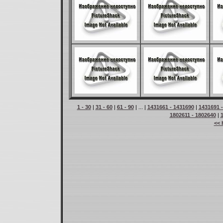
1 - 30
|
31 - 60
|
61 - 90
| ... |
1431661 - 1431690
|
1431691 
1802611 - 1802640
|
<< 