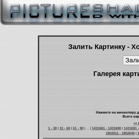
Залить Картинку - Х
Галерея карт
Нажмите на миниатюру д
Всего кар
<< 
1 - 30
|
31 - 60
|
61 - 90
| ... |
1431661 - 1431690
|
1431691 
1802611 - 1802640
|