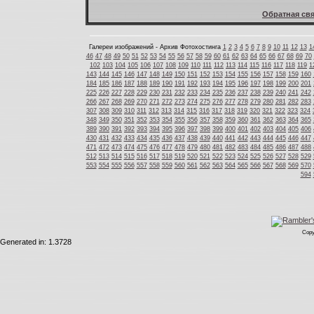
Обратная свя
Галереи изображений - Архив Фотохостинга
1
2
3
4
5
6
7
8
9
10
11
12
13
1
46
47
48
49
50
51
52
53
54
55
56
57
58
59
60
61
62
63
64
65
66
67
68
69
70
102
103
104
105
106
107
108
109
110
111
112
113
114
115
116
117
118
119
1
143
144
145
146
147
148
149
150
151
152
153
154
155
156
157
158
159
160
184
185
186
187
188
189
190
191
192
193
194
195
196
197
198
199
200
201
225
226
227
228
229
230
231
232
233
234
235
236
237
238
239
240
241
242
266
267
268
269
270
271
272
273
274
275
276
277
278
279
280
281
282
283
307
308
309
310
311
312
313
314
315
316
317
318
319
320
321
322
323
324
348
349
350
351
352
353
354
355
356
357
358
359
360
361
362
363
364
365
389
390
391
392
393
394
395
396
397
398
399
400
401
402
403
404
405
406
430
431
432
433
434
435
436
437
438
439
440
441
442
443
444
445
446
447
471
472
473
474
475
476
477
478
479
480
481
482
483
484
485
486
487
488
512
513
514
515
516
517
518
519
520
521
522
523
524
525
526
527
528
529
553
554
555
556
557
558
559
560
561
562
563
564
565
566
567
568
569
570
594
Copy
Generated in: 1.3728