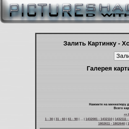
Залить Картинку - Х
Галерея карт
Нажмите на миниатюру д
Всего кар
<< 
1 - 30
|
31 - 60
|
61 - 90
| ... |
1432081 - 1432110
|
1432111 -
1802611 - 1802640
|