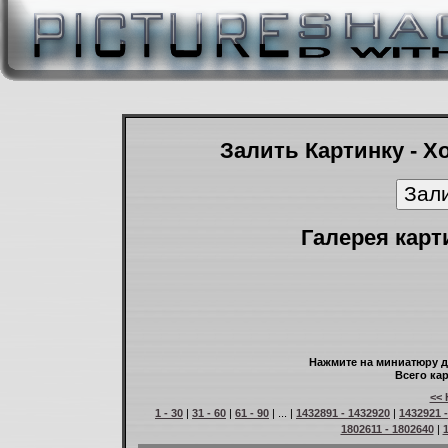
Залить Картинку - Х
Галерея карт
Нажмите на миниатюру д
Всего кар
<< 
1 - 30
|
31 - 60
|
61 - 90
| ... |
1432891 - 1432920
|
1432921 
1802611 - 1802640
|