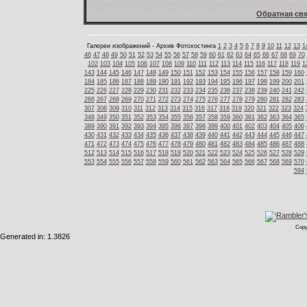
Обратная свя
Галереи изображений - Архив Фотохостинга
1
2
3
4
5
6
7
8
9
10
11
12
13
1
46
47
48
49
50
51
52
53
54
55
56
57
58
59
60
61
62
63
64
65
66
67
68
69
70
102
103
104
105
106
107
108
109
110
111
112
113
114
115
116
117
118
119
1
143
144
145
146
147
148
149
150
151
152
153
154
155
156
157
158
159
160
184
185
186
187
188
189
190
191
192
193
194
195
196
197
198
199
200
201
225
226
227
228
229
230
231
232
233
234
235
236
237
238
239
240
241
242
266
267
268
269
270
271
272
273
274
275
276
277
278
279
280
281
282
283
307
308
309
310
311
312
313
314
315
316
317
318
319
320
321
322
323
324
348
349
350
351
352
353
354
355
356
357
358
359
360
361
362
363
364
365
389
390
391
392
393
394
395
396
397
398
399
400
401
402
403
404
405
406
430
431
432
433
434
435
436
437
438
439
440
441
442
443
444
445
446
447
471
472
473
474
475
476
477
478
479
480
481
482
483
484
485
486
487
488
512
513
514
515
516
517
518
519
520
521
522
523
524
525
526
527
528
529
553
554
555
556
557
558
559
560
561
562
563
564
565
566
567
568
569
570
594
Copy
Generated in: 1.3826