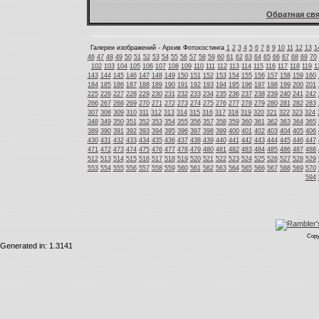
Обратная свя
Галереи изображений - Архив Фотохостинга
1
2
3
4
5
6
7
8
9
10
11
12
13
1
46
47
48
49
50
51
52
53
54
55
56
57
58
59
60
61
62
63
64
65
66
67
68
69
70
102
103
104
105
106
107
108
109
110
111
112
113
114
115
116
117
118
119
1
143
144
145
146
147
148
149
150
151
152
153
154
155
156
157
158
159
160
184
185
186
187
188
189
190
191
192
193
194
195
196
197
198
199
200
201
225
226
227
228
229
230
231
232
233
234
235
236
237
238
239
240
241
242
266
267
268
269
270
271
272
273
274
275
276
277
278
279
280
281
282
283
307
308
309
310
311
312
313
314
315
316
317
318
319
320
321
322
323
324
348
349
350
351
352
353
354
355
356
357
358
359
360
361
362
363
364
365
389
390
391
392
393
394
395
396
397
398
399
400
401
402
403
404
405
406
430
431
432
433
434
435
436
437
438
439
440
441
442
443
444
445
446
447
471
472
473
474
475
476
477
478
479
480
481
482
483
484
485
486
487
488
512
513
514
515
516
517
518
519
520
521
522
523
524
525
526
527
528
529
553
554
555
556
557
558
559
560
561
562
563
564
565
566
567
568
569
570
594
Copy
Generated in: 1.3141