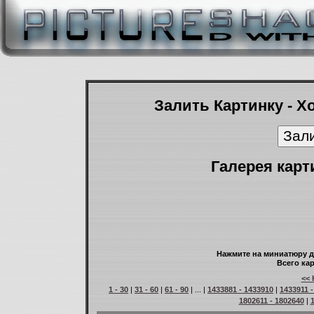
Залить Картинку - Х
Галерея карт
Нажмите на миниатюру д
Всего кар
<< 
1 - 30
|
31 - 60
|
61 - 90
| ... |
1433881 - 1433910
|
1433911 
1802611 - 1802640
|