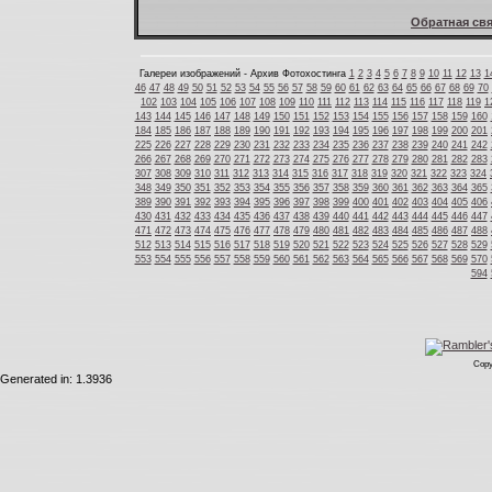
Обратная свя
Галереи изображений - Архив Фотохостинга
1
2
3
4
5
6
7
8
9
10
11
12
13
1
46
47
48
49
50
51
52
53
54
55
56
57
58
59
60
61
62
63
64
65
66
67
68
69
70
102
103
104
105
106
107
108
109
110
111
112
113
114
115
116
117
118
119
1
143
144
145
146
147
148
149
150
151
152
153
154
155
156
157
158
159
160
184
185
186
187
188
189
190
191
192
193
194
195
196
197
198
199
200
201
225
226
227
228
229
230
231
232
233
234
235
236
237
238
239
240
241
242
266
267
268
269
270
271
272
273
274
275
276
277
278
279
280
281
282
283
307
308
309
310
311
312
313
314
315
316
317
318
319
320
321
322
323
324
348
349
350
351
352
353
354
355
356
357
358
359
360
361
362
363
364
365
389
390
391
392
393
394
395
396
397
398
399
400
401
402
403
404
405
406
430
431
432
433
434
435
436
437
438
439
440
441
442
443
444
445
446
447
471
472
473
474
475
476
477
478
479
480
481
482
483
484
485
486
487
488
512
513
514
515
516
517
518
519
520
521
522
523
524
525
526
527
528
529
553
554
555
556
557
558
559
560
561
562
563
564
565
566
567
568
569
570
594
Copy
Generated in: 1.3936