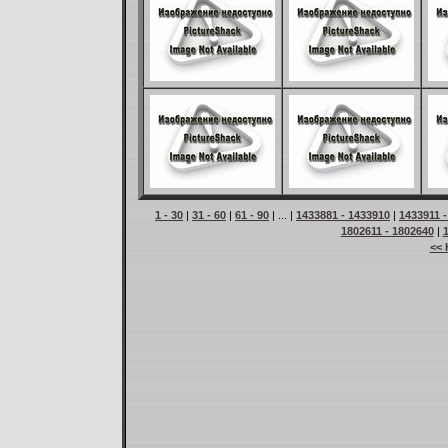
1 - 30
|
31 - 60
|
61 - 90
| ... |
1433881 - 1433910
|
1433911 
1802611 - 1802640
|
<< 