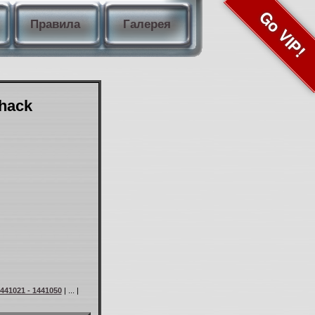
Go VIP!
Правила
Галерея
Shack
441021 - 1441050
| ... |