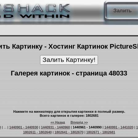
Залить
ть Картинку - Хостинг Картинок Picture
Галерея картинок - страница 48033
Нажмите на миниатюру для открытия картинки в полный размер.
Всего картинок в галерее: 1802681
<< Назад
Вперёд >>
0
| ... |
1440901 - 1440930
|
1440931 - 1440960
|
1440961 - 1440990
|
1440991 - 1441020
|
1
1802611 - 1802640
|
1802641 - 1802670
|
1802671 - 1802681