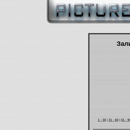
Зали
1 - 30
|
31 - 60
|
61 - 9