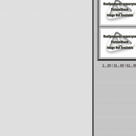
1 - 30
|
31 - 60
|
61 - 9