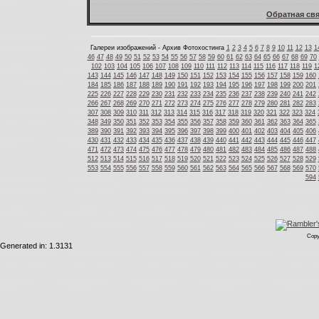
Обратная свя
Галереи изображений - Архив Фотохостинга
1
2
3
4
5
6
7
8
9
10
11
12
13
1
46
47
48
49
50
51
52
53
54
55
56
57
58
59
60
61
62
63
64
65
66
67
68
69
70
102
103
104
105
106
107
108
109
110
111
112
113
114
115
116
117
118
119
1
143
144
145
146
147
148
149
150
151
152
153
154
155
156
157
158
159
160
184
185
186
187
188
189
190
191
192
193
194
195
196
197
198
199
200
201
225
226
227
228
229
230
231
232
233
234
235
236
237
238
239
240
241
242
266
267
268
269
270
271
272
273
274
275
276
277
278
279
280
281
282
283
307
308
309
310
311
312
313
314
315
316
317
318
319
320
321
322
323
324
348
349
350
351
352
353
354
355
356
357
358
359
360
361
362
363
364
365
389
390
391
392
393
394
395
396
397
398
399
400
401
402
403
404
405
406
430
431
432
433
434
435
436
437
438
439
440
441
442
443
444
445
446
447
471
472
473
474
475
476
477
478
479
480
481
482
483
484
485
486
487
488
512
513
514
515
516
517
518
519
520
521
522
523
524
525
526
527
528
529
553
554
555
556
557
558
559
560
561
562
563
564
565
566
567
568
569
570
594
Copy
Generated in: 1.3131