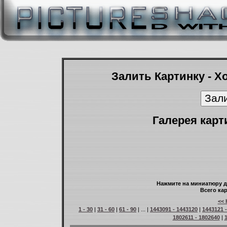
Залить Картинку - Х
Галерея карт
Нажмите на миниатюру д
Всего кар
<< 
1 - 30
|
31 - 60
|
61 - 90
| ... |
1443091 - 1443120
|
1443121 
1802611 - 1802640
|