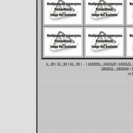
1 - 30
|
31 - 60
|
61 - 90
| ... |
1443091 - 1443120
|
1443121 
1802611 - 1802640
|
<< 