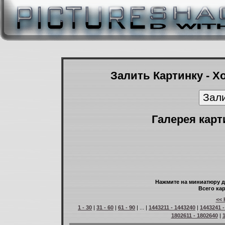
Залить Картинку - Х
Галерея карт
Нажмите на миниатюру д
Всего кар
<< 
1 - 30
|
31 - 60
|
61 - 90
| ... |
1443211 - 1443240
|
1443241 -
1802611 - 1802640
|