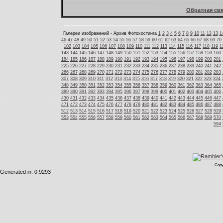
Обратная свя
Галереи изображений - Архив Фотохостинга
1
2
3
4
5
6
7
8
9
10
11
12
13
1
46
47
48
49
50
51
52
53
54
55
56
57
58
59
60
61
62
63
64
65
66
67
68
69
70
102
103
104
105
106
107
108
109
110
111
112
113
114
115
116
117
118
119
1
143
144
145
146
147
148
149
150
151
152
153
154
155
156
157
158
159
160
184
185
186
187
188
189
190
191
192
193
194
195
196
197
198
199
200
201
225
226
227
228
229
230
231
232
233
234
235
236
237
238
239
240
241
242
266
267
268
269
270
271
272
273
274
275
276
277
278
279
280
281
282
283
307
308
309
310
311
312
313
314
315
316
317
318
319
320
321
322
323
324
348
349
350
351
352
353
354
355
356
357
358
359
360
361
362
363
364
365
389
390
391
392
393
394
395
396
397
398
399
400
401
402
403
404
405
406
430
431
432
433
434
435
436
437
438
439
440
441
442
443
444
445
446
447
471
472
473
474
475
476
477
478
479
480
481
482
483
484
485
486
487
488
512
513
514
515
516
517
518
519
520
521
522
523
524
525
526
527
528
529
553
554
555
556
557
558
559
560
561
562
563
564
565
566
567
568
569
570
594
Copy
Generated in: 0.9293