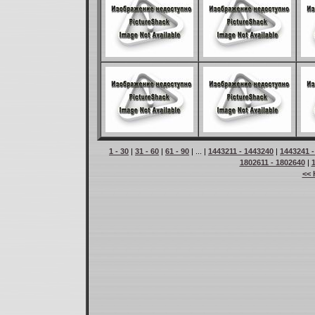
1 - 30
|
31 - 60
|
61 - 90
| ... |
1443211 - 1443240
|
1443241 -
1802611 - 1802640
|
<< 