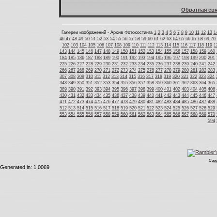
Обратная свя
Галереи изображений - Архив Фотохостинга
1
2
3
4
5
6
7
8
9
10
11
12
13
1
46
47
48
49
50
51
52
53
54
55
56
57
58
59
60
61
62
63
64
65
66
67
68
69
70
102
103
104
105
106
107
108
109
110
111
112
113
114
115
116
117
118
119
1
143
144
145
146
147
148
149
150
151
152
153
154
155
156
157
158
159
160
184
185
186
187
188
189
190
191
192
193
194
195
196
197
198
199
200
201
225
226
227
228
229
230
231
232
233
234
235
236
237
238
239
240
241
242
266
267
268
269
270
271
272
273
274
275
276
277
278
279
280
281
282
283
307
308
309
310
311
312
313
314
315
316
317
318
319
320
321
322
323
324
348
349
350
351
352
353
354
355
356
357
358
359
360
361
362
363
364
365
389
390
391
392
393
394
395
396
397
398
399
400
401
402
403
404
405
406
430
431
432
433
434
435
436
437
438
439
440
441
442
443
444
445
446
447
471
472
473
474
475
476
477
478
479
480
481
482
483
484
485
486
487
488
512
513
514
515
516
517
518
519
520
521
522
523
524
525
526
527
528
529
553
554
555
556
557
558
559
560
561
562
563
564
565
566
567
568
569
570
594
Copy
Generated in: 1.0069