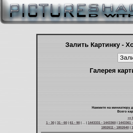
Залить Картинку - Х
Галерея карт
Нажмите на миниатюру д
Всего кар
<< 
1 - 30
|
31 - 60
|
61 - 90
| ... |
1443331 - 1443360
|
1443361 
1802611 - 1802640
|