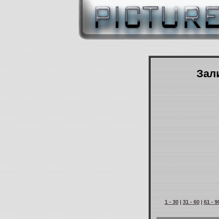
Зали
1 - 30
|
31 - 60
|
61 - 9