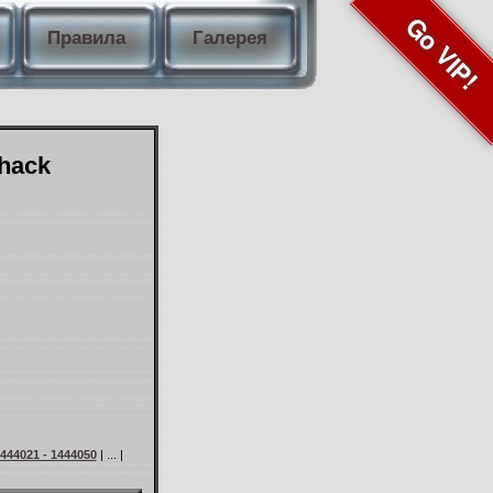
Go VIP!
Правила
Галерея
Shack
444021 - 1444050
| ... |