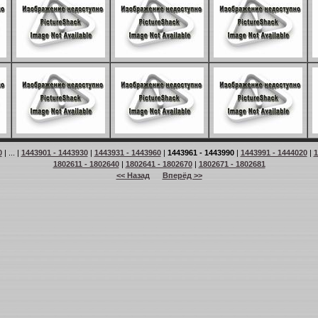
0
| ... |
1443901 - 1443930
|
1443931 - 1443960
|
1443961 - 1443990
|
1443991 - 1444020
|
1
1802611 - 1802640
|
1802641 - 1802670
|
1802671 - 1802681
<< Назад
Вперёд >>