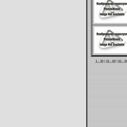
1 - 30
|
31 - 60
|
61 - 9