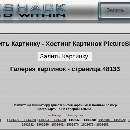
Залить
ть Картинку - Хостинг Картинок Picture
Галерея картинок - страница 48133
Нажмите на миниатюру для открытия картинки в полный размер.
Всего картинок в галерее: 1802681
<< Назад
Вперёд >>
0
| ... |
1443901 - 1443930
|
1443931 - 1443960
|
1443961 - 1443990
|
1443991 - 1444020
|
1
1802611 - 1802640
|
1802641 - 1802670
|
1802671 - 1802681