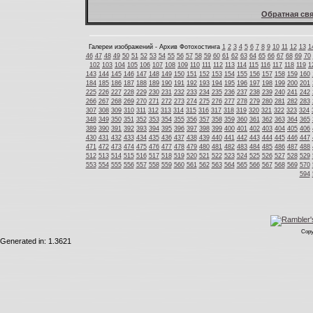
Обратная свя
Галереи изображений - Архив Фотохостинга
1
2
3
4
5
6
7
8
9
10
11
12
13
1
46
47
48
49
50
51
52
53
54
55
56
57
58
59
60
61
62
63
64
65
66
67
68
69
70
102
103
104
105
106
107
108
109
110
111
112
113
114
115
116
117
118
119
1
143
144
145
146
147
148
149
150
151
152
153
154
155
156
157
158
159
160
184
185
186
187
188
189
190
191
192
193
194
195
196
197
198
199
200
201
225
226
227
228
229
230
231
232
233
234
235
236
237
238
239
240
241
242
266
267
268
269
270
271
272
273
274
275
276
277
278
279
280
281
282
283
307
308
309
310
311
312
313
314
315
316
317
318
319
320
321
322
323
324
348
349
350
351
352
353
354
355
356
357
358
359
360
361
362
363
364
365
389
390
391
392
393
394
395
396
397
398
399
400
401
402
403
404
405
406
430
431
432
433
434
435
436
437
438
439
440
441
442
443
444
445
446
447
471
472
473
474
475
476
477
478
479
480
481
482
483
484
485
486
487
488
512
513
514
515
516
517
518
519
520
521
522
523
524
525
526
527
528
529
553
554
555
556
557
558
559
560
561
562
563
564
565
566
567
568
569
570
594
Copy
Generated in: 1.3621