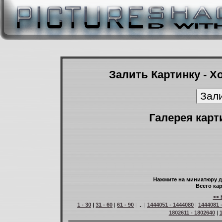
Залить Картинку - Х
Галерея карт
Нажмите на миниатюру д
Всего кар
<< 
1 - 30
|
31 - 60
|
61 - 90
| ... |
1444051 - 1444080
|
1444081 
1802611 - 1802640
|