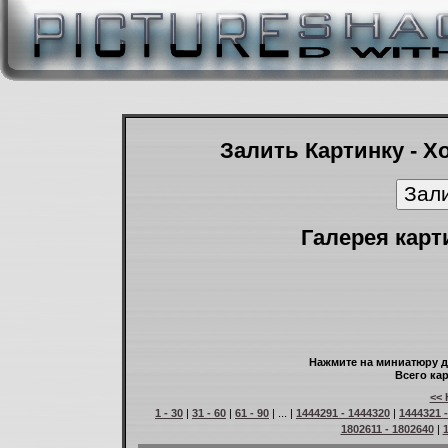
Залить Картинку - Х
Галерея карт
Нажмите на миниатюру д
Всего кар
<< 
1 - 30
|
31 - 60
|
61 - 90
| ... |
1444291 - 1444320
|
1444321 
1802611 - 1802640
|