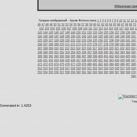
Обратная свя
Галереи изображений - Архив Фотохостинга
1
2
3
4
5
6
7
8
9
10
11
12
13
1
46
47
48
49
50
51
52
53
54
55
56
57
58
59
60
61
62
63
64
65
66
67
68
69
70
102
103
104
105
106
107
108
109
110
111
112
113
114
115
116
117
118
119
1
143
144
145
146
147
148
149
150
151
152
153
154
155
156
157
158
159
160
184
185
186
187
188
189
190
191
192
193
194
195
196
197
198
199
200
201
225
226
227
228
229
230
231
232
233
234
235
236
237
238
239
240
241
242
266
267
268
269
270
271
272
273
274
275
276
277
278
279
280
281
282
283
307
308
309
310
311
312
313
314
315
316
317
318
319
320
321
322
323
324
348
349
350
351
352
353
354
355
356
357
358
359
360
361
362
363
364
365
389
390
391
392
393
394
395
396
397
398
399
400
401
402
403
404
405
406
430
431
432
433
434
435
436
437
438
439
440
441
442
443
444
445
446
447
471
472
473
474
475
476
477
478
479
480
481
482
483
484
485
486
487
488
512
513
514
515
516
517
518
519
520
521
522
523
524
525
526
527
528
529
553
554
555
556
557
558
559
560
561
562
563
564
565
566
567
568
569
570
594
Copy
Generated in: 1.4253