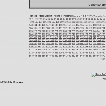
Обратная свя
Галереи изображений - Архив Фотохостинга
1
2
3
4
5
6
7
8
9
10
11
12
13
1
46
47
48
49
50
51
52
53
54
55
56
57
58
59
60
61
62
63
64
65
66
67
68
69
70
102
103
104
105
106
107
108
109
110
111
112
113
114
115
116
117
118
119
1
143
144
145
146
147
148
149
150
151
152
153
154
155
156
157
158
159
160
184
185
186
187
188
189
190
191
192
193
194
195
196
197
198
199
200
201
225
226
227
228
229
230
231
232
233
234
235
236
237
238
239
240
241
242
266
267
268
269
270
271
272
273
274
275
276
277
278
279
280
281
282
283
307
308
309
310
311
312
313
314
315
316
317
318
319
320
321
322
323
324
348
349
350
351
352
353
354
355
356
357
358
359
360
361
362
363
364
365
389
390
391
392
393
394
395
396
397
398
399
400
401
402
403
404
405
406
430
431
432
433
434
435
436
437
438
439
440
441
442
443
444
445
446
447
471
472
473
474
475
476
477
478
479
480
481
482
483
484
485
486
487
488
512
513
514
515
516
517
518
519
520
521
522
523
524
525
526
527
528
529
553
554
555
556
557
558
559
560
561
562
563
564
565
566
567
568
569
570
594
Copy
Generated in: 1.171