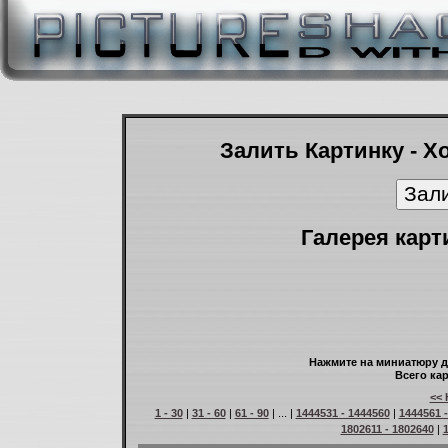
Залить Картинку - Х
Галерея карт
Нажмите на миниатюру д
Всего кар
<< 
1 - 30
|
31 - 60
|
61 - 90
| ... |
1444531 - 1444560
|
1444561 
1802611 - 1802640
|