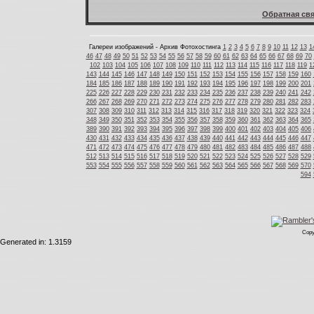
Обратная свя
Галереи изображений - Архив Фотохостинга
1
2
3
4
5
6
7
8
9
10
11
12
13
1
46
47
48
49
50
51
52
53
54
55
56
57
58
59
60
61
62
63
64
65
66
67
68
69
70
102
103
104
105
106
107
108
109
110
111
112
113
114
115
116
117
118
119
1
143
144
145
146
147
148
149
150
151
152
153
154
155
156
157
158
159
160
184
185
186
187
188
189
190
191
192
193
194
195
196
197
198
199
200
201
225
226
227
228
229
230
231
232
233
234
235
236
237
238
239
240
241
242
266
267
268
269
270
271
272
273
274
275
276
277
278
279
280
281
282
283
307
308
309
310
311
312
313
314
315
316
317
318
319
320
321
322
323
324
348
349
350
351
352
353
354
355
356
357
358
359
360
361
362
363
364
365
389
390
391
392
393
394
395
396
397
398
399
400
401
402
403
404
405
406
430
431
432
433
434
435
436
437
438
439
440
441
442
443
444
445
446
447
471
472
473
474
475
476
477
478
479
480
481
482
483
484
485
486
487
488
512
513
514
515
516
517
518
519
520
521
522
523
524
525
526
527
528
529
553
554
555
556
557
558
559
560
561
562
563
564
565
566
567
568
569
570
594
Copy
Generated in: 1.3159