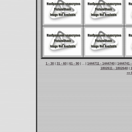
1 - 30
|
31 - 60
|
61 - 90
| ... |
1444711 - 1444740
|
1444741 -
1802611 - 1802640
|
<< 