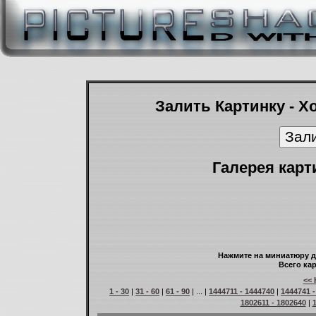
Залить Картинку - Х
Галерея карт
Нажмите на миниатюру д
Всего кар
<< 
1 - 30
|
31 - 60
|
61 - 90
| ... |
1444711 - 1444740
|
1444741 -
1802611 - 1802640
|