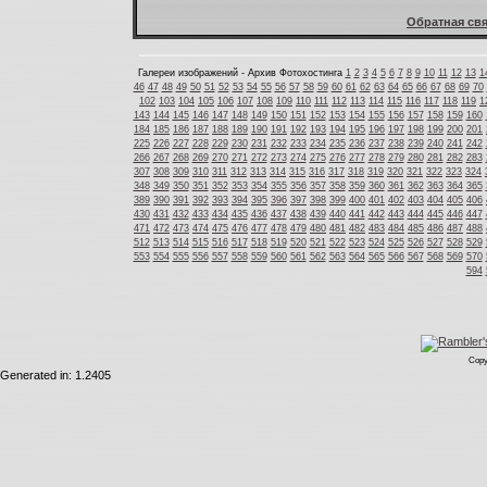
Обратная свя
Галереи изображений - Архив Фотохостинга
1
2
3
4
5
6
7
8
9
10
11
12
13
1
46
47
48
49
50
51
52
53
54
55
56
57
58
59
60
61
62
63
64
65
66
67
68
69
70
102
103
104
105
106
107
108
109
110
111
112
113
114
115
116
117
118
119
1
143
144
145
146
147
148
149
150
151
152
153
154
155
156
157
158
159
160
184
185
186
187
188
189
190
191
192
193
194
195
196
197
198
199
200
201
225
226
227
228
229
230
231
232
233
234
235
236
237
238
239
240
241
242
266
267
268
269
270
271
272
273
274
275
276
277
278
279
280
281
282
283
307
308
309
310
311
312
313
314
315
316
317
318
319
320
321
322
323
324
348
349
350
351
352
353
354
355
356
357
358
359
360
361
362
363
364
365
389
390
391
392
393
394
395
396
397
398
399
400
401
402
403
404
405
406
430
431
432
433
434
435
436
437
438
439
440
441
442
443
444
445
446
447
471
472
473
474
475
476
477
478
479
480
481
482
483
484
485
486
487
488
512
513
514
515
516
517
518
519
520
521
522
523
524
525
526
527
528
529
553
554
555
556
557
558
559
560
561
562
563
564
565
566
567
568
569
570
594
Copy
Generated in: 1.2405