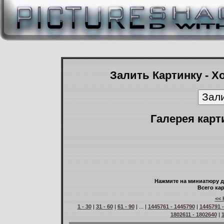
Залить Картинку - Х
Галерея карт
Нажмите на миниатюру д
Всего кар
<< 
1 - 30
|
31 - 60
|
61 - 90
| ... |
1445761 - 1445790
|
1445791 
1802611 - 1802640
|