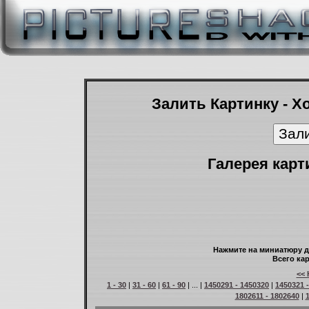
Залить Картинку - Х
Галерея карт
Нажмите на миниатюру д
Всего кар
<< 
1 - 30
|
31 - 60
|
61 - 90
| ... |
1450291 - 1450320
|
1450321 
1802611 - 1802640
|