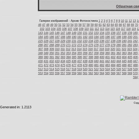
Обратная свя
Галереи изображений - Архив Фотохостинга
1
2
3
4
5
6
7
8
9
10
11
12
13
1
46
47
48
49
50
51
52
53
54
55
56
57
58
59
60
61
62
63
64
65
66
67
68
69
70
102
103
104
105
106
107
108
109
110
111
112
113
114
115
116
117
118
119
1
143
144
145
146
147
148
149
150
151
152
153
154
155
156
157
158
159
160
184
185
186
187
188
189
190
191
192
193
194
195
196
197
198
199
200
201
225
226
227
228
229
230
231
232
233
234
235
236
237
238
239
240
241
242
266
267
268
269
270
271
272
273
274
275
276
277
278
279
280
281
282
283
307
308
309
310
311
312
313
314
315
316
317
318
319
320
321
322
323
324
348
349
350
351
352
353
354
355
356
357
358
359
360
361
362
363
364
365
389
390
391
392
393
394
395
396
397
398
399
400
401
402
403
404
405
406
430
431
432
433
434
435
436
437
438
439
440
441
442
443
444
445
446
447
471
472
473
474
475
476
477
478
479
480
481
482
483
484
485
486
487
488
512
513
514
515
516
517
518
519
520
521
522
523
524
525
526
527
528
529
553
554
555
556
557
558
559
560
561
562
563
564
565
566
567
568
569
570
594
Copy
Generated in: 1.2113