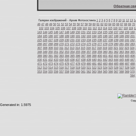
Обратная свя
Галереи изображений - Архив Фотохостинга
1
2
3
4
5
6
7
8
9
10
11
12
13
1
46
47
48
49
50
51
52
53
54
55
56
57
58
59
60
61
62
63
64
65
66
67
68
69
70
102
103
104
105
106
107
108
109
110
111
112
113
114
115
116
117
118
119
1
143
144
145
146
147
148
149
150
151
152
153
154
155
156
157
158
159
160
184
185
186
187
188
189
190
191
192
193
194
195
196
197
198
199
200
201
225
226
227
228
229
230
231
232
233
234
235
236
237
238
239
240
241
242
266
267
268
269
270
271
272
273
274
275
276
277
278
279
280
281
282
283
307
308
309
310
311
312
313
314
315
316
317
318
319
320
321
322
323
324
348
349
350
351
352
353
354
355
356
357
358
359
360
361
362
363
364
365
389
390
391
392
393
394
395
396
397
398
399
400
401
402
403
404
405
406
430
431
432
433
434
435
436
437
438
439
440
441
442
443
444
445
446
447
471
472
473
474
475
476
477
478
479
480
481
482
483
484
485
486
487
488
512
513
514
515
516
517
518
519
520
521
522
523
524
525
526
527
528
529
553
554
555
556
557
558
559
560
561
562
563
564
565
566
567
568
569
570
594
Copy
Generated in: 1.5975