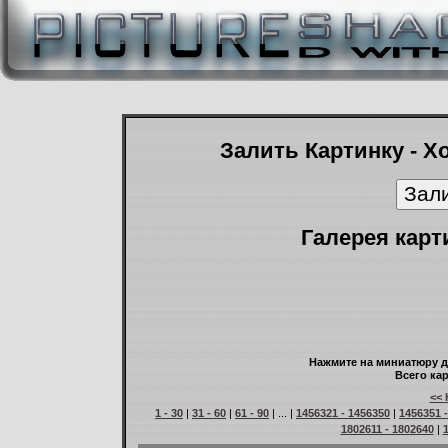
Залить Картинку - Х
Галерея карт
Нажмите на миниатюру д
Всего кар
<< 
1 - 30
|
31 - 60
|
61 - 90
| ... |
1456321 - 1456350
|
1456351 
1802611 - 1802640
|