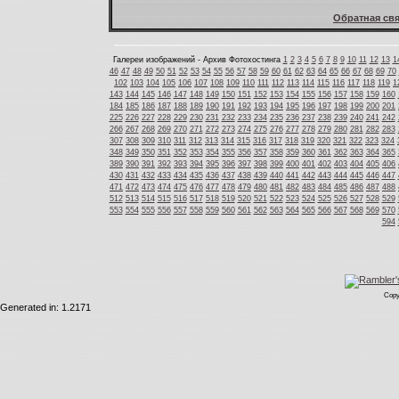
Обратная свя
Галереи изображений - Архив Фотохостинга
1
2
3
4
5
6
7
8
9
10
11
12
13
1
46
47
48
49
50
51
52
53
54
55
56
57
58
59
60
61
62
63
64
65
66
67
68
69
70
102
103
104
105
106
107
108
109
110
111
112
113
114
115
116
117
118
119
1
143
144
145
146
147
148
149
150
151
152
153
154
155
156
157
158
159
160
184
185
186
187
188
189
190
191
192
193
194
195
196
197
198
199
200
201
225
226
227
228
229
230
231
232
233
234
235
236
237
238
239
240
241
242
266
267
268
269
270
271
272
273
274
275
276
277
278
279
280
281
282
283
307
308
309
310
311
312
313
314
315
316
317
318
319
320
321
322
323
324
348
349
350
351
352
353
354
355
356
357
358
359
360
361
362
363
364
365
389
390
391
392
393
394
395
396
397
398
399
400
401
402
403
404
405
406
430
431
432
433
434
435
436
437
438
439
440
441
442
443
444
445
446
447
471
472
473
474
475
476
477
478
479
480
481
482
483
484
485
486
487
488
512
513
514
515
516
517
518
519
520
521
522
523
524
525
526
527
528
529
553
554
555
556
557
558
559
560
561
562
563
564
565
566
567
568
569
570
594
Copy
Generated in: 1.2171