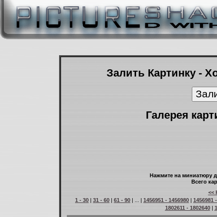
Залить Картинку - Х
Галерея карт
Нажмите на миниатюру д
Всего кар
<< 
1 - 30
|
31 - 60
|
61 - 90
| ... |
1456951 - 1456980
|
1456981 
1802611 - 1802640
|