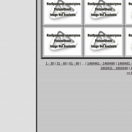
1 - 30
|
31 - 60
|
61 - 90
| ... |
1469461 - 1469490
|
1469491 
1802611 - 1802640
|
<< 