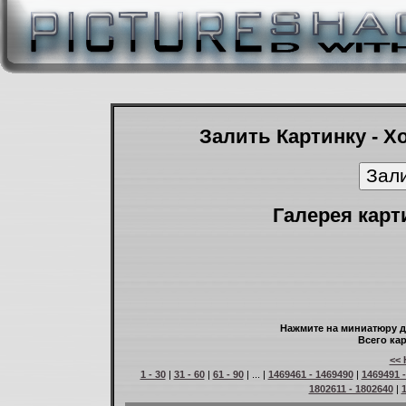
Залить Картинку - Х
Галерея карт
Нажмите на миниатюру д
Всего кар
<< 
1 - 30
|
31 - 60
|
61 - 90
| ... |
1469461 - 1469490
|
1469491 
1802611 - 1802640
|