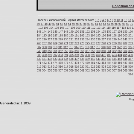
Обратная свя
Галереи изображений - Архив Фотохостинга
1
2
3
4
5
6
7
8
9
10
11
12
13
1
46
47
48
49
50
51
52
53
54
55
56
57
58
59
60
61
62
63
64
65
66
67
68
69
70
102
103
104
105
106
107
108
109
110
111
112
113
114
115
116
117
118
119
1
143
144
145
146
147
148
149
150
151
152
153
154
155
156
157
158
159
160
184
185
186
187
188
189
190
191
192
193
194
195
196
197
198
199
200
201
225
226
227
228
229
230
231
232
233
234
235
236
237
238
239
240
241
242
266
267
268
269
270
271
272
273
274
275
276
277
278
279
280
281
282
283
307
308
309
310
311
312
313
314
315
316
317
318
319
320
321
322
323
324
348
349
350
351
352
353
354
355
356
357
358
359
360
361
362
363
364
365
389
390
391
392
393
394
395
396
397
398
399
400
401
402
403
404
405
406
430
431
432
433
434
435
436
437
438
439
440
441
442
443
444
445
446
447
471
472
473
474
475
476
477
478
479
480
481
482
483
484
485
486
487
488
512
513
514
515
516
517
518
519
520
521
522
523
524
525
526
527
528
529
553
554
555
556
557
558
559
560
561
562
563
564
565
566
567
568
569
570
594
Copy
Generated in: 1.1039