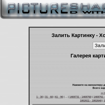
Залить Картинку - Х
Галерея карт
Нажмите на миниатюру д
Всего кар
<< 
1 - 30
|
31 - 60
|
61 - 90
| ... |
1469731 - 1469760
|
1469761 
1802611 - 1802640
|