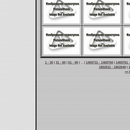
1 - 30
|
31 - 60
|
61 - 90
| ... |
1469731 - 1469760
|
1469761 
1802611 - 1802640
|
<< 