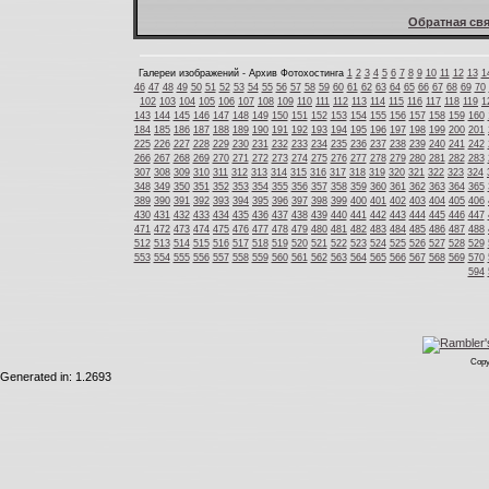
Обратная свя
Галереи изображений - Архив Фотохостинга
1
2
3
4
5
6
7
8
9
10
11
12
13
1
46
47
48
49
50
51
52
53
54
55
56
57
58
59
60
61
62
63
64
65
66
67
68
69
70
102
103
104
105
106
107
108
109
110
111
112
113
114
115
116
117
118
119
1
143
144
145
146
147
148
149
150
151
152
153
154
155
156
157
158
159
160
184
185
186
187
188
189
190
191
192
193
194
195
196
197
198
199
200
201
225
226
227
228
229
230
231
232
233
234
235
236
237
238
239
240
241
242
266
267
268
269
270
271
272
273
274
275
276
277
278
279
280
281
282
283
307
308
309
310
311
312
313
314
315
316
317
318
319
320
321
322
323
324
348
349
350
351
352
353
354
355
356
357
358
359
360
361
362
363
364
365
389
390
391
392
393
394
395
396
397
398
399
400
401
402
403
404
405
406
430
431
432
433
434
435
436
437
438
439
440
441
442
443
444
445
446
447
471
472
473
474
475
476
477
478
479
480
481
482
483
484
485
486
487
488
512
513
514
515
516
517
518
519
520
521
522
523
524
525
526
527
528
529
553
554
555
556
557
558
559
560
561
562
563
564
565
566
567
568
569
570
594
Copy
Generated in: 1.2693