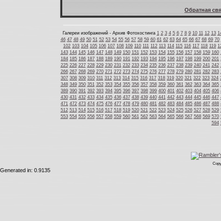
Обратная свя
Галереи изображений - Архив Фотохостинга
1
2
3
4
5
6
7
8
9
10
11
12
13
1
46
47
48
49
50
51
52
53
54
55
56
57
58
59
60
61
62
63
64
65
66
67
68
69
70
102
103
104
105
106
107
108
109
110
111
112
113
114
115
116
117
118
119
1
143
144
145
146
147
148
149
150
151
152
153
154
155
156
157
158
159
160
184
185
186
187
188
189
190
191
192
193
194
195
196
197
198
199
200
201
225
226
227
228
229
230
231
232
233
234
235
236
237
238
239
240
241
242
266
267
268
269
270
271
272
273
274
275
276
277
278
279
280
281
282
283
307
308
309
310
311
312
313
314
315
316
317
318
319
320
321
322
323
324
348
349
350
351
352
353
354
355
356
357
358
359
360
361
362
363
364
365
389
390
391
392
393
394
395
396
397
398
399
400
401
402
403
404
405
406
430
431
432
433
434
435
436
437
438
439
440
441
442
443
444
445
446
447
471
472
473
474
475
476
477
478
479
480
481
482
483
484
485
486
487
488
512
513
514
515
516
517
518
519
520
521
522
523
524
525
526
527
528
529
553
554
555
556
557
558
559
560
561
562
563
564
565
566
567
568
569
570
594
Copy
Generated in: 0.9135