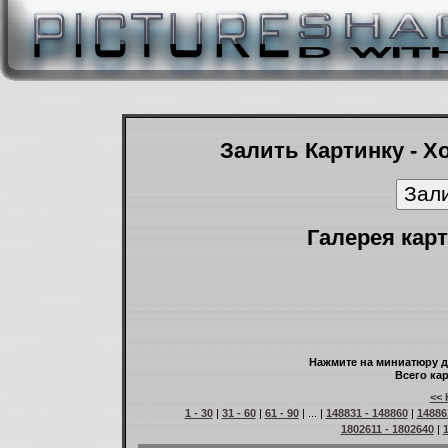
Залить Картинку - Х
Галерея карт
Нажмите на миниатюру д
Всего кар
<< 
1 - 30
|
31 - 60
|
61 - 90
| ... |
148831 - 148860
|
14886
1802611 - 1802640
|