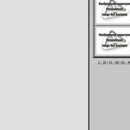
1 - 30
|
31 - 60
|
61 - 9