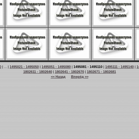
0
| ... |
1495021 - 1495050
|
1495051 - 1495080
|
1495081 - 1495110
|
1495111 - 1495140
|
1
1802611 - 1802640
|
1802641 - 1802670
|
1802671 - 1802681
<< Назад
Вперёд >>