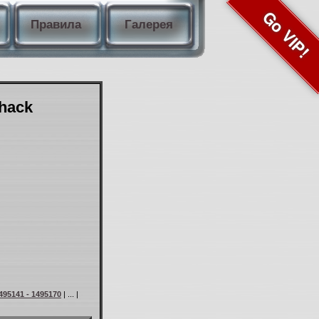
Go VIP!
Правила
Галерея
Shack
495141 - 1495170
| ... |