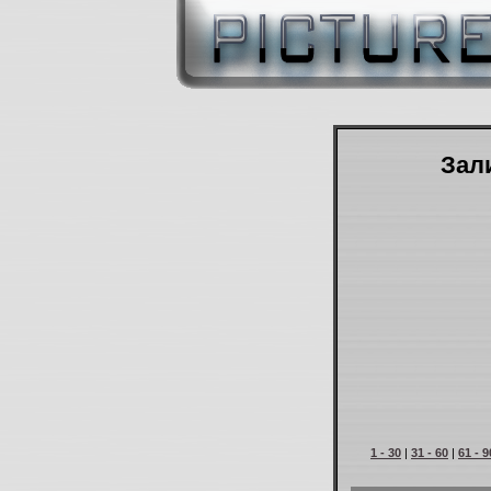
Зали
1 - 30
|
31 - 60
|
61 - 9