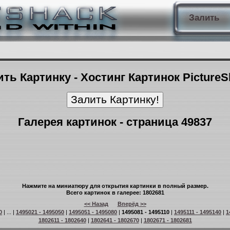
Залить
ть Картинку - Хостинг Картинок Picture
Галерея картинок - страница 49837
Нажмите на миниатюру для открытия картинки в полный размер.
Всего картинок в галерее: 1802681
<< Назад
Вперёд >>
0
| ... |
1495021 - 1495050
|
1495051 - 1495080
|
1495081 - 1495110
|
1495111 - 1495140
|
1
1802611 - 1802640
|
1802641 - 1802670
|
1802671 - 1802681