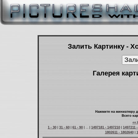
Залить Картинку - Х
Галерея карт
Нажмите на миниатюру д
Всего кар
<< 
1 - 30
|
31 - 60
|
61 - 90
| ... |
1497181 - 1497210
|
1497211 
1802611 - 1802640
|