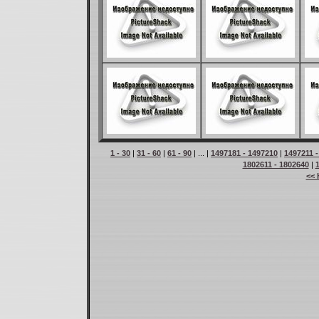
1 - 30
|
31 - 60
|
61 - 90
| ... |
1497181 - 1497210
|
1497211 
1802611 - 1802640
|
<< 