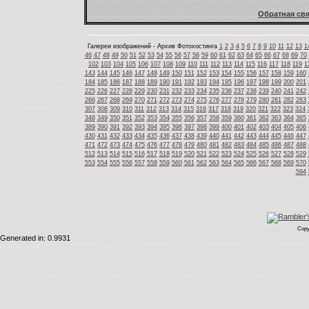
Обратная свя
Галереи изображений - Архив Фотохостинга
1
2
3
4
5
6
7
8
9
10
11
12
13
1
46
47
48
49
50
51
52
53
54
55
56
57
58
59
60
61
62
63
64
65
66
67
68
69
70
102
103
104
105
106
107
108
109
110
111
112
113
114
115
116
117
118
119
1
143
144
145
146
147
148
149
150
151
152
153
154
155
156
157
158
159
160
184
185
186
187
188
189
190
191
192
193
194
195
196
197
198
199
200
201
225
226
227
228
229
230
231
232
233
234
235
236
237
238
239
240
241
242
266
267
268
269
270
271
272
273
274
275
276
277
278
279
280
281
282
283
307
308
309
310
311
312
313
314
315
316
317
318
319
320
321
322
323
324
348
349
350
351
352
353
354
355
356
357
358
359
360
361
362
363
364
365
389
390
391
392
393
394
395
396
397
398
399
400
401
402
403
404
405
406
430
431
432
433
434
435
436
437
438
439
440
441
442
443
444
445
446
447
471
472
473
474
475
476
477
478
479
480
481
482
483
484
485
486
487
488
512
513
514
515
516
517
518
519
520
521
522
523
524
525
526
527
528
529
553
554
555
556
557
558
559
560
561
562
563
564
565
566
567
568
569
570
594
Copy
Generated in: 0.9931