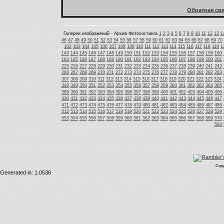
Обратная свя
Галереи изображений - Архив Фотохостинга
1
2
3
4
5
6
7
8
9
10
11
12
13
1
46
47
48
49
50
51
52
53
54
55
56
57
58
59
60
61
62
63
64
65
66
67
68
69
70
102
103
104
105
106
107
108
109
110
111
112
113
114
115
116
117
118
119
1
143
144
145
146
147
148
149
150
151
152
153
154
155
156
157
158
159
160
184
185
186
187
188
189
190
191
192
193
194
195
196
197
198
199
200
201
225
226
227
228
229
230
231
232
233
234
235
236
237
238
239
240
241
242
266
267
268
269
270
271
272
273
274
275
276
277
278
279
280
281
282
283
307
308
309
310
311
312
313
314
315
316
317
318
319
320
321
322
323
324
348
349
350
351
352
353
354
355
356
357
358
359
360
361
362
363
364
365
389
390
391
392
393
394
395
396
397
398
399
400
401
402
403
404
405
406
430
431
432
433
434
435
436
437
438
439
440
441
442
443
444
445
446
447
471
472
473
474
475
476
477
478
479
480
481
482
483
484
485
486
487
488
512
513
514
515
516
517
518
519
520
521
522
523
524
525
526
527
528
529
553
554
555
556
557
558
559
560
561
562
563
564
565
566
567
568
569
570
594
Copy
Generated in: 1.0536