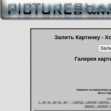
Залить Картинку - Х
Галерея карт
Нажмите на миниатюру д
Всего кар
<< 
1 - 30
|
31 - 60
|
61 - 90
| ... |
1497511 - 1497540
|
1497541 -
1802611 - 1802640
|