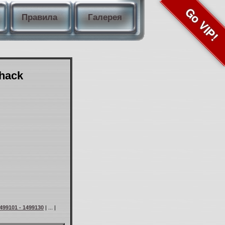
Go VIP!
Правила
Галерея
Shack
499101 - 1499130
| ... |