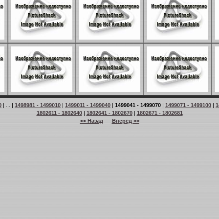
0
| ... |
1498981 - 1499010
|
1499011 - 1499040
|
1499041 - 1499070
|
1499071 - 1499100
|
1
1802611 - 1802640
|
1802641 - 1802670
|
1802671 - 1802681
<< Назад
Вперёд >>