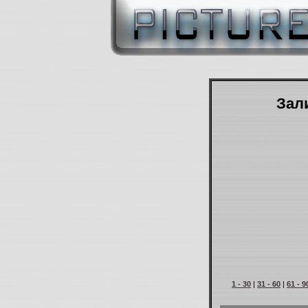
Зали
1 - 30
|
31 - 60
|
61 - 9