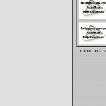
1 - 30
|
31 - 60
|
61 - 9