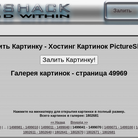
Залить
ть Картинку - Хостинг Картинок Picture
Галерея картинок - страница 49969
Нажмите на миниатюру для открытия картинки в полный размер.
Всего картинок в галерее: 1802681
<< Назад
Вперёд >>
0
| ... |
1498981 - 1499010
|
1499011 - 1499040
|
1499041 - 1499070
|
1499071 - 1499100
|
1
1802611 - 1802640
|
1802641 - 1802670
|
1802671 - 1802681