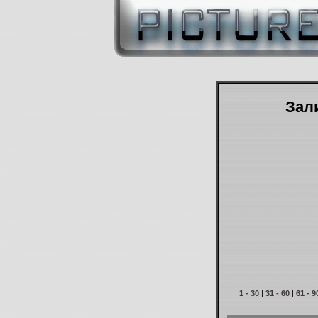
Зали
1 - 30
|
31 - 60
|
61 - 9