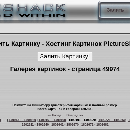
Залить
ть Картинку - Хостинг Картинок Picture
Галерея картинок - страница 49974
Нажмите на миниатюру для открытия картинки в полный размер.
Всего картинок в галерее: 1802681
<< Назад
Вперёд >>
0
| ... |
1499131 - 1499160
|
1499161 - 1499190
|
1499191 - 1499220
|
1499221 - 1499250
|
1
1802611 - 1802640
|
1802641 - 1802670
|
1802671 - 1802681