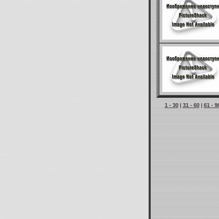
1 - 30
|
31 - 60
|
61 - 9