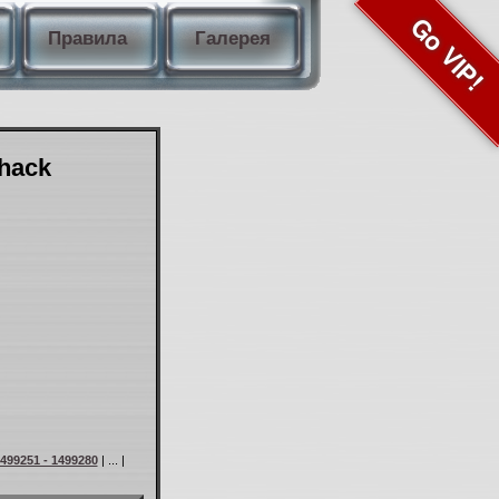
Go VIP!
Правила
Галерея
Shack
499251 - 1499280
| ... |