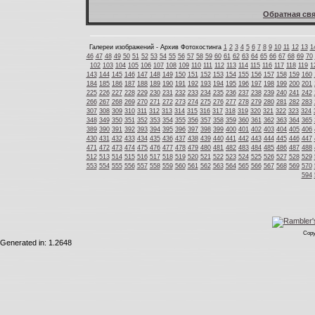
Обратная свя
Галереи изображений - Архив Фотохостинга
1
2
3
4
5
6
7
8
9
10
11
12
13
1
46
47
48
49
50
51
52
53
54
55
56
57
58
59
60
61
62
63
64
65
66
67
68
69
70
102
103
104
105
106
107
108
109
110
111
112
113
114
115
116
117
118
119
1
143
144
145
146
147
148
149
150
151
152
153
154
155
156
157
158
159
160
184
185
186
187
188
189
190
191
192
193
194
195
196
197
198
199
200
201
225
226
227
228
229
230
231
232
233
234
235
236
237
238
239
240
241
242
266
267
268
269
270
271
272
273
274
275
276
277
278
279
280
281
282
283
307
308
309
310
311
312
313
314
315
316
317
318
319
320
321
322
323
324
348
349
350
351
352
353
354
355
356
357
358
359
360
361
362
363
364
365
389
390
391
392
393
394
395
396
397
398
399
400
401
402
403
404
405
406
430
431
432
433
434
435
436
437
438
439
440
441
442
443
444
445
446
447
471
472
473
474
475
476
477
478
479
480
481
482
483
484
485
486
487
488
512
513
514
515
516
517
518
519
520
521
522
523
524
525
526
527
528
529
553
554
555
556
557
558
559
560
561
562
563
564
565
566
567
568
569
570
594
Copy
Generated in: 1.2648