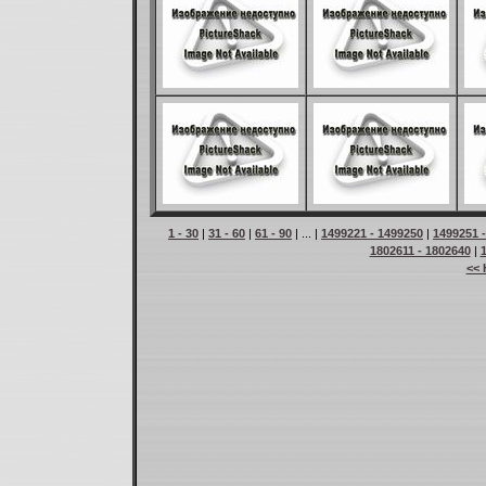
1 - 30
|
31 - 60
|
61 - 90
| ... |
1499221 - 1499250
|
1499251 
1802611 - 1802640
|
<< 