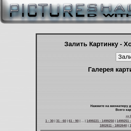
Залить Картинку - Х
Галерея карт
Нажмите на миниатюру д
Всего кар
<< 
1 - 30
|
31 - 60
|
61 - 90
| ... |
1499221 - 1499250
|
1499251 
1802611 - 1802640
|