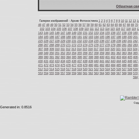
Обратная свя
Галереи изображений - Архив Фотохостинга
1
2
3
4
5
6
7
8
9
10
11
12
13
1
46
47
48
49
50
51
52
53
54
55
56
57
58
59
60
61
62
63
64
65
66
67
68
69
70
102
103
104
105
106
107
108
109
110
111
112
113
114
115
116
117
118
119
1
143
144
145
146
147
148
149
150
151
152
153
154
155
156
157
158
159
160
184
185
186
187
188
189
190
191
192
193
194
195
196
197
198
199
200
201
225
226
227
228
229
230
231
232
233
234
235
236
237
238
239
240
241
242
266
267
268
269
270
271
272
273
274
275
276
277
278
279
280
281
282
283
307
308
309
310
311
312
313
314
315
316
317
318
319
320
321
322
323
324
348
349
350
351
352
353
354
355
356
357
358
359
360
361
362
363
364
365
389
390
391
392
393
394
395
396
397
398
399
400
401
402
403
404
405
406
430
431
432
433
434
435
436
437
438
439
440
441
442
443
444
445
446
447
471
472
473
474
475
476
477
478
479
480
481
482
483
484
485
486
487
488
512
513
514
515
516
517
518
519
520
521
522
523
524
525
526
527
528
529
553
554
555
556
557
558
559
560
561
562
563
564
565
566
567
568
569
570
594
Copy
Generated in: 0.8516