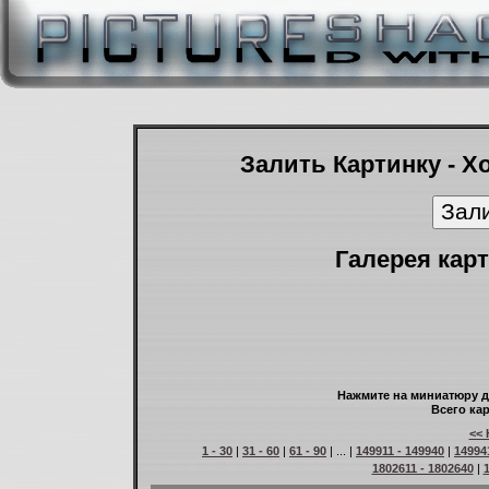
Залить Картинку - Х
Галерея карт
Нажмите на миниатюру д
Всего кар
<< 
1 - 30
|
31 - 60
|
61 - 90
| ... |
149911 - 149940
|
14994
1802611 - 1802640
|