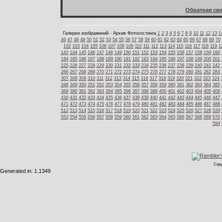
Обратная свя
Галереи изображений - Архив Фотохостинга
1
2
3
4
5
6
7
8
9
10
11
12
13
1
46
47
48
49
50
51
52
53
54
55
56
57
58
59
60
61
62
63
64
65
66
67
68
69
70
102
103
104
105
106
107
108
109
110
111
112
113
114
115
116
117
118
119
1
143
144
145
146
147
148
149
150
151
152
153
154
155
156
157
158
159
160
184
185
186
187
188
189
190
191
192
193
194
195
196
197
198
199
200
201
225
226
227
228
229
230
231
232
233
234
235
236
237
238
239
240
241
242
266
267
268
269
270
271
272
273
274
275
276
277
278
279
280
281
282
283
307
308
309
310
311
312
313
314
315
316
317
318
319
320
321
322
323
324
348
349
350
351
352
353
354
355
356
357
358
359
360
361
362
363
364
365
389
390
391
392
393
394
395
396
397
398
399
400
401
402
403
404
405
406
430
431
432
433
434
435
436
437
438
439
440
441
442
443
444
445
446
447
471
472
473
474
475
476
477
478
479
480
481
482
483
484
485
486
487
488
512
513
514
515
516
517
518
519
520
521
522
523
524
525
526
527
528
529
553
554
555
556
557
558
559
560
561
562
563
564
565
566
567
568
569
570
594
Copy
Generated in: 1.1349