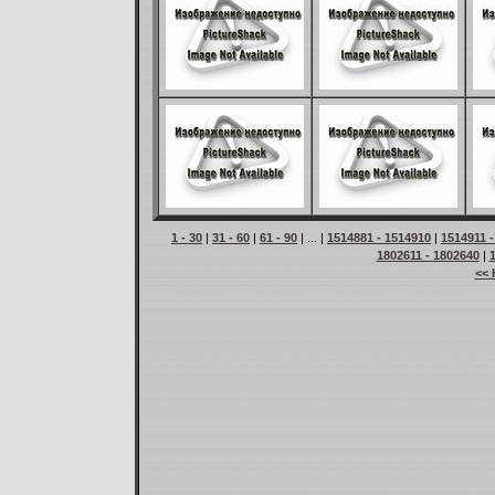
1 - 30
|
31 - 60
|
61 - 90
| ... |
1514881 - 1514910
|
1514911 
1802611 - 1802640
|
<< 