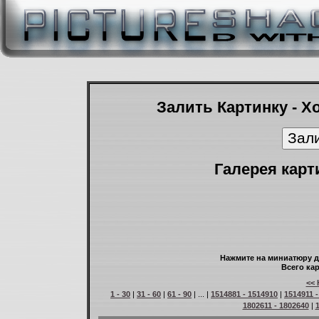
Залить Картинку - Х
Галерея карт
Нажмите на миниатюру д
Всего кар
<< 
1 - 30
|
31 - 60
|
61 - 90
| ... |
1514881 - 1514910
|
1514911 
1802611 - 1802640
|