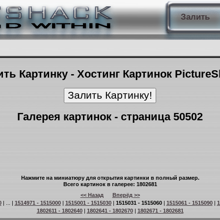
Залить
ть Картинку - Хостинг Картинок Picture
Галерея картинок - страница 50502
Нажмите на миниатюру для открытия картинки в полный размер.
Всего картинок в галерее: 1802681
<< Назад
Вперёд >>
0
| ... |
1514971 - 1515000
|
1515001 - 1515030
|
1515031 - 1515060
|
1515061 - 1515090
|
1
1802611 - 1802640
|
1802641 - 1802670
|
1802671 - 1802681