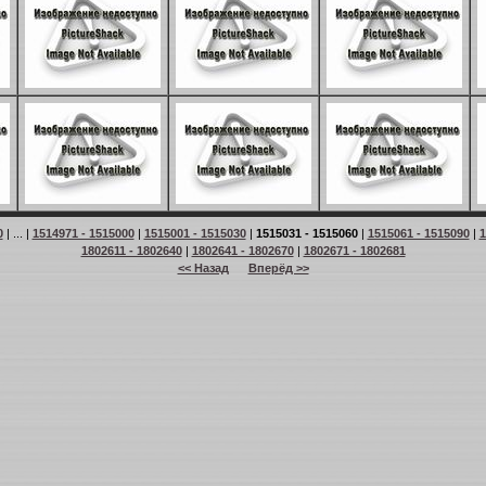
0
| ... |
1514971 - 1515000
|
1515001 - 1515030
|
1515031 - 1515060
|
1515061 - 1515090
|
1
1802611 - 1802640
|
1802641 - 1802670
|
1802671 - 1802681
<< Назад
Вперёд >>