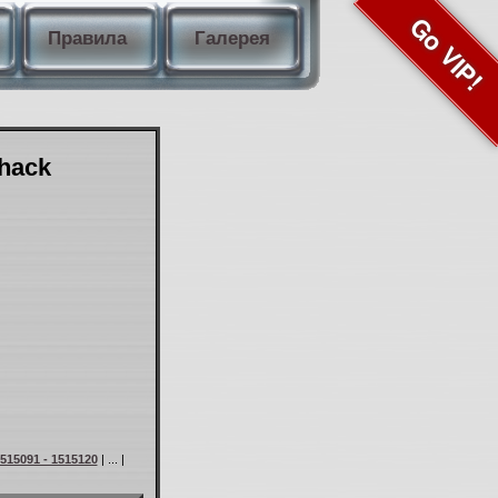
Go VIP!
Правила
Галерея
Shack
515091 - 1515120
| ... |