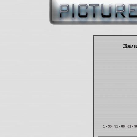
Зали
1 - 30
|
31 - 60
|
61 - 9