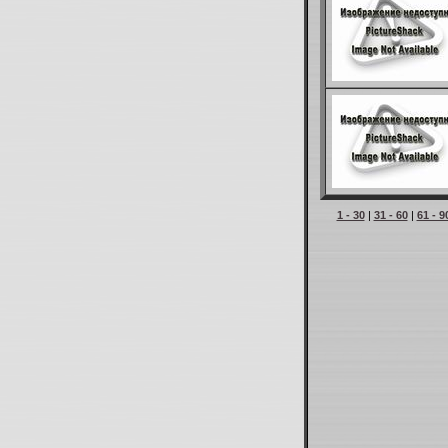
1 - 30
|
31 - 60
|
61 - 9