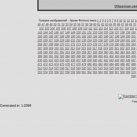
Обратная свя
Галереи изображений - Архив Фотохостинга
1
2
3
4
5
6
7
8
9
10
11
12
13
1
46
47
48
49
50
51
52
53
54
55
56
57
58
59
60
61
62
63
64
65
66
67
68
69
70
102
103
104
105
106
107
108
109
110
111
112
113
114
115
116
117
118
119
1
143
144
145
146
147
148
149
150
151
152
153
154
155
156
157
158
159
160
184
185
186
187
188
189
190
191
192
193
194
195
196
197
198
199
200
201
225
226
227
228
229
230
231
232
233
234
235
236
237
238
239
240
241
242
266
267
268
269
270
271
272
273
274
275
276
277
278
279
280
281
282
283
307
308
309
310
311
312
313
314
315
316
317
318
319
320
321
322
323
324
348
349
350
351
352
353
354
355
356
357
358
359
360
361
362
363
364
365
389
390
391
392
393
394
395
396
397
398
399
400
401
402
403
404
405
406
430
431
432
433
434
435
436
437
438
439
440
441
442
443
444
445
446
447
471
472
473
474
475
476
477
478
479
480
481
482
483
484
485
486
487
488
512
513
514
515
516
517
518
519
520
521
522
523
524
525
526
527
528
529
553
554
555
556
557
558
559
560
561
562
563
564
565
566
567
568
569
570
594
Copy
Generated in: 1.0399