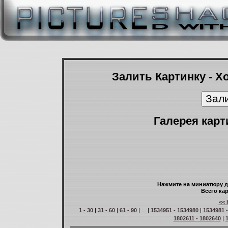
Залить Картинку - Х
Галерея карт
Нажмите на миниатюру д
Всего кар
<< 
1 - 30
|
31 - 60
|
61 - 90
| ... |
1534951 - 1534980
|
1534981 
1802611 - 1802640
|