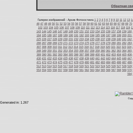
Обратная свя
Галереи изображений - Архив Фотохостинга
1
2
3
4
5
6
7
8
9
10
11
12
13
1
46
47
48
49
50
51
52
53
54
55
56
57
58
59
60
61
62
63
64
65
66
67
68
69
70
102
103
104
105
106
107
108
109
110
111
112
113
114
115
116
117
118
119
1
143
144
145
146
147
148
149
150
151
152
153
154
155
156
157
158
159
160
184
185
186
187
188
189
190
191
192
193
194
195
196
197
198
199
200
201
225
226
227
228
229
230
231
232
233
234
235
236
237
238
239
240
241
242
266
267
268
269
270
271
272
273
274
275
276
277
278
279
280
281
282
283
307
308
309
310
311
312
313
314
315
316
317
318
319
320
321
322
323
324
348
349
350
351
352
353
354
355
356
357
358
359
360
361
362
363
364
365
389
390
391
392
393
394
395
396
397
398
399
400
401
402
403
404
405
406
430
431
432
433
434
435
436
437
438
439
440
441
442
443
444
445
446
447
471
472
473
474
475
476
477
478
479
480
481
482
483
484
485
486
487
488
512
513
514
515
516
517
518
519
520
521
522
523
524
525
526
527
528
529
553
554
555
556
557
558
559
560
561
562
563
564
565
566
567
568
569
570
594
Copy
Generated in: 1.267