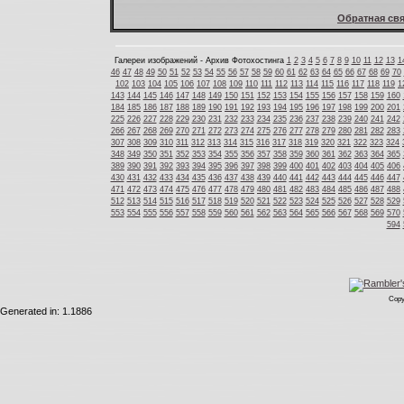
Обратная свя
Галереи изображений - Архив Фотохостинга
1
2
3
4
5
6
7
8
9
10
11
12
13
1
46
47
48
49
50
51
52
53
54
55
56
57
58
59
60
61
62
63
64
65
66
67
68
69
70
102
103
104
105
106
107
108
109
110
111
112
113
114
115
116
117
118
119
1
143
144
145
146
147
148
149
150
151
152
153
154
155
156
157
158
159
160
184
185
186
187
188
189
190
191
192
193
194
195
196
197
198
199
200
201
225
226
227
228
229
230
231
232
233
234
235
236
237
238
239
240
241
242
266
267
268
269
270
271
272
273
274
275
276
277
278
279
280
281
282
283
307
308
309
310
311
312
313
314
315
316
317
318
319
320
321
322
323
324
348
349
350
351
352
353
354
355
356
357
358
359
360
361
362
363
364
365
389
390
391
392
393
394
395
396
397
398
399
400
401
402
403
404
405
406
430
431
432
433
434
435
436
437
438
439
440
441
442
443
444
445
446
447
471
472
473
474
475
476
477
478
479
480
481
482
483
484
485
486
487
488
512
513
514
515
516
517
518
519
520
521
522
523
524
525
526
527
528
529
553
554
555
556
557
558
559
560
561
562
563
564
565
566
567
568
569
570
594
Copy
Generated in: 1.1886