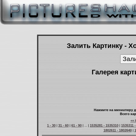
Залить Картинку - Х
Галерея карт
Нажмите на миниатюру д
Всего кар
<< 
1 - 30
|
31 - 60
|
61 - 90
| ... |
1535281 - 1535310
|
1535311 
1802611 - 1802640
|