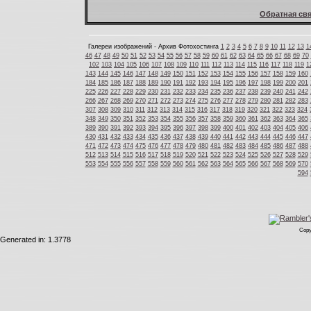
Обратная свя
Галереи изображений - Архив Фотохостинга
1
2
3
4
5
6
7
8
9
10
11
12
13
1
46
47
48
49
50
51
52
53
54
55
56
57
58
59
60
61
62
63
64
65
66
67
68
69
70
102
103
104
105
106
107
108
109
110
111
112
113
114
115
116
117
118
119
1
143
144
145
146
147
148
149
150
151
152
153
154
155
156
157
158
159
160
184
185
186
187
188
189
190
191
192
193
194
195
196
197
198
199
200
201
225
226
227
228
229
230
231
232
233
234
235
236
237
238
239
240
241
242
266
267
268
269
270
271
272
273
274
275
276
277
278
279
280
281
282
283
307
308
309
310
311
312
313
314
315
316
317
318
319
320
321
322
323
324
348
349
350
351
352
353
354
355
356
357
358
359
360
361
362
363
364
365
389
390
391
392
393
394
395
396
397
398
399
400
401
402
403
404
405
406
430
431
432
433
434
435
436
437
438
439
440
441
442
443
444
445
446
447
471
472
473
474
475
476
477
478
479
480
481
482
483
484
485
486
487
488
512
513
514
515
516
517
518
519
520
521
522
523
524
525
526
527
528
529
553
554
555
556
557
558
559
560
561
562
563
564
565
566
567
568
569
570
594
Copy
Generated in: 1.3778