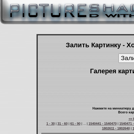
Залить Картинку - Х
Галерея карт
Нажмите на миниатюру д
Всего кар
<< 
1 - 30
|
31 - 60
|
61 - 90
| ... |
1540441 - 1540470
|
1540471 
1802611 - 1802640
|