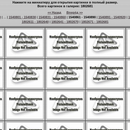
Нажмите на миниатюру для открытия картинки в полный размер.
Всего картинок в галерее: 1802681
<< Назад
Вперёд >>
0
| ... |
1540801 - 1540830
|
1540831 - 1540860
|
1540861 - 1540890
|
1540891 - 1540920
|
1
1802611 - 1802640
|
1802641 - 1802670
|
1802671 - 1802681