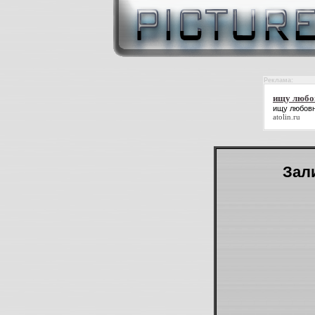
Реклама:
ищу любо
ищу любов
atolin.ru
Зали