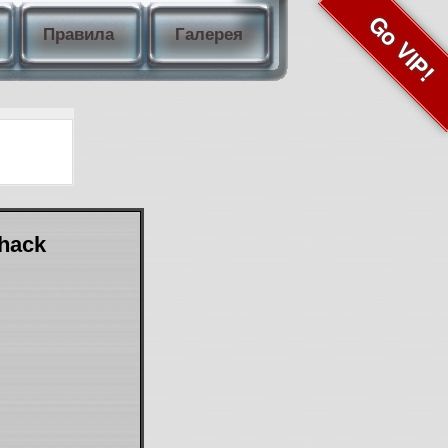
Go VIP!
Правила
Галерея
Shack