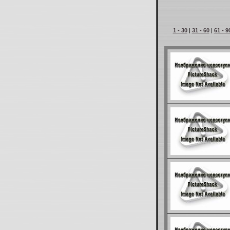
1 - 30
|
31 - 60
|
61 - 9