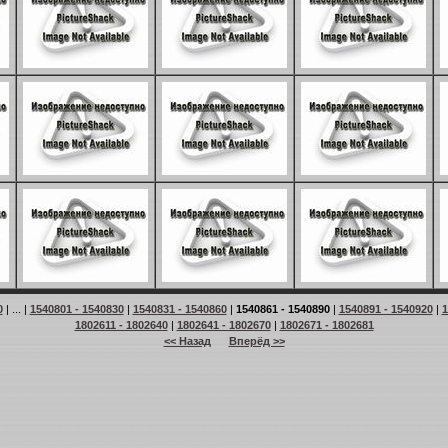
0
| ... |
1540801 - 1540830
|
1540831 - 1540860
|
1540861 - 1540890
|
1540891 - 1540920
|
1
1802611 - 1802640
|
1802641 - 1802670
|
1802671 - 1802681
<< Назад
Вперёд >>