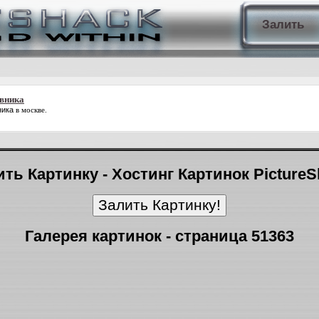
Залить
вника
ника
в москве.
ть Картинку - Хостинг Картинок Picture
Галерея картинок - страница 51363