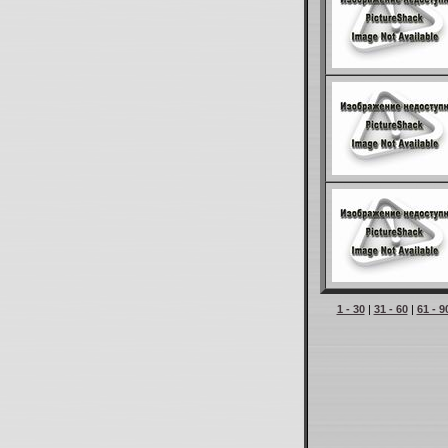
1 - 30
|
31 - 60
|
61 - 9