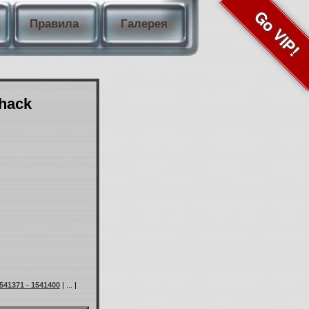
Go VIP!
Правила
Галерея
Shack
541371 - 1541400
| ... |