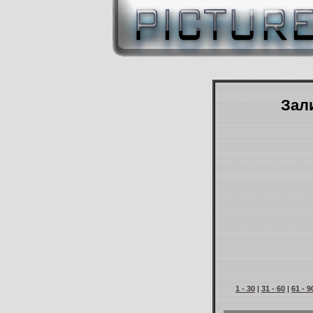
Зали
1 - 30
|
31 - 60
|
61 - 9