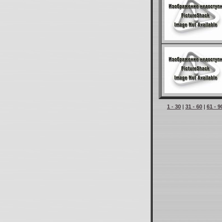
1 - 30
|
31 - 60
|
61 - 9