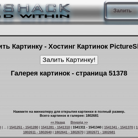
Залить
ть Картинку - Хостинг Картинок Picture
Галерея картинок - страница 51378
Нажмите на миниатюру для открытия картинки в полный размер.
Всего картинок в галерее: 1802681
<< Назад
Вперёд >>
0
| ... |
1541251 - 1541280
|
1541281 - 1541310
|
1541311 - 1541340
|
1541341 - 1541370
|
1
1802611 - 1802640
|
1802641 - 1802670
|
1802671 - 1802681