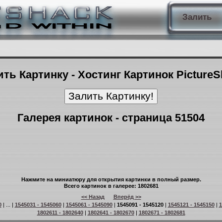
Залить
ть Картинку - Хостинг Картинок Picture
Галерея картинок - страница 51504
Нажмите на миниатюру для открытия картинки в полный размер.
Всего картинок в галерее: 1802681
<< Назад
Вперёд >>
0
| ... |
1545031 - 1545060
|
1545061 - 1545090
|
1545091 - 1545120
|
1545121 - 1545150
|
1
1802611 - 1802640
|
1802641 - 1802670
|
1802671 - 1802681