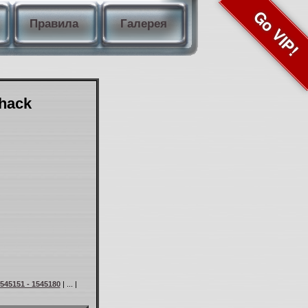
Go VIP!
Правила
Галерея
Shack
545151 - 1545180
| ... |