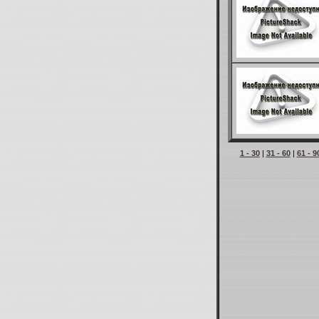
1 - 30
|
31 - 60
|
61 - 9