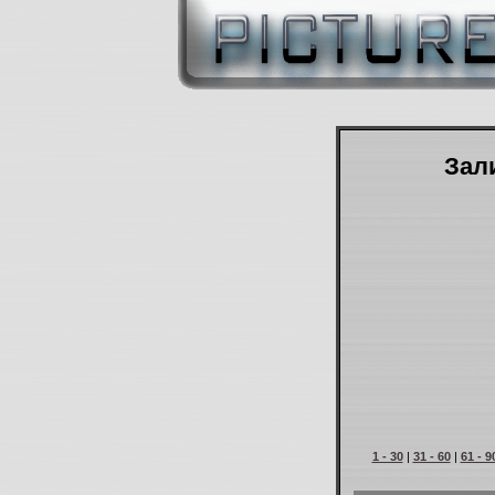
Зали
1 - 30
|
31 - 60
|
61 - 9