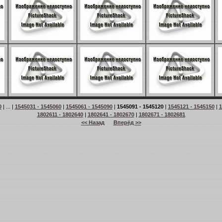
0
| ... |
1545031 - 1545060
|
1545061 - 1545090
|
1545091 - 1545120
|
1545121 - 1545150
|
1
1802611 - 1802640
|
1802641 - 1802670
|
1802671 - 1802681
<< Назад
Вперёд >>