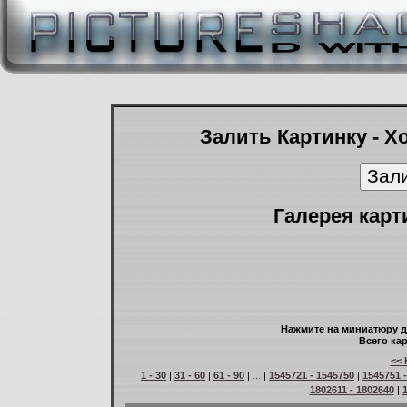
Залить Картинку - Х
Галерея карт
Нажмите на миниатюру д
Всего кар
<< 
1 - 30
|
31 - 60
|
61 - 90
| ... |
1545721 - 1545750
|
1545751 
1802611 - 1802640
|