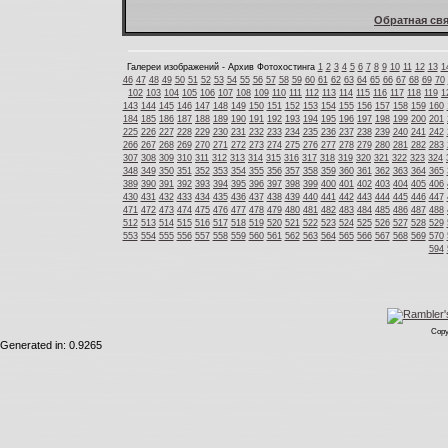
Обратная свя
Галереи изображений - Архив Фотохостинга
1
2
3
4
5
6
7
8
9
10
11
12
13
1
46
47
48
49
50
51
52
53
54
55
56
57
58
59
60
61
62
63
64
65
66
67
68
69
70
102
103
104
105
106
107
108
109
110
111
112
113
114
115
116
117
118
119
1
143
144
145
146
147
148
149
150
151
152
153
154
155
156
157
158
159
160
184
185
186
187
188
189
190
191
192
193
194
195
196
197
198
199
200
201
225
226
227
228
229
230
231
232
233
234
235
236
237
238
239
240
241
242
266
267
268
269
270
271
272
273
274
275
276
277
278
279
280
281
282
283
307
308
309
310
311
312
313
314
315
316
317
318
319
320
321
322
323
324
348
349
350
351
352
353
354
355
356
357
358
359
360
361
362
363
364
365
389
390
391
392
393
394
395
396
397
398
399
400
401
402
403
404
405
406
430
431
432
433
434
435
436
437
438
439
440
441
442
443
444
445
446
447
471
472
473
474
475
476
477
478
479
480
481
482
483
484
485
486
487
488
512
513
514
515
516
517
518
519
520
521
522
523
524
525
526
527
528
529
553
554
555
556
557
558
559
560
561
562
563
564
565
566
567
568
569
570
594
Copy
Generated in: 0.9265